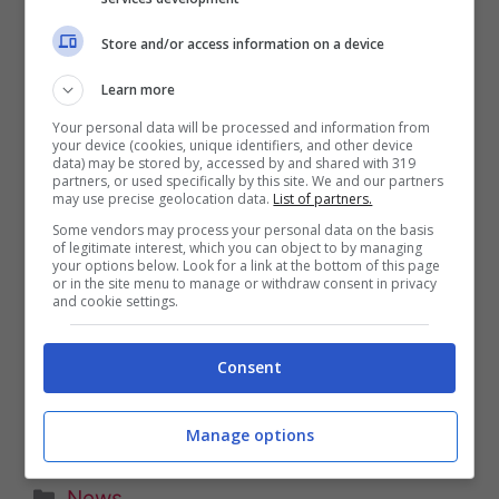
Store and/or access information on a device
Giornata mondiale contro il cancro 2020: i
Learn more
tumori aumenteranno in futuro, ma in Italia
Your personal data will be processed and information from
your device (cookies, unique identifiers, and other device
la sopravvivenza è elevata. Il 4 febbraio
data) may be stored by, accessed by and shared with 319
partners, or used specifically by this site. We and our partners
ricorre la Giornata mondiale contro il
may use precise geolocation data.
List of partners.
cancro, World Cancer Day, promossa dalla
Some vendors may process your personal data on the basis
of legitimate interest, which you can object to by managing
UICC – Union for International Cancer
your options below. Look for a link at the bottom of this page
or in the site menu to manage or withdraw consent in privacy
Control e sostenuta dall’Organizzazione
and cookie settings.
Mondiale della Sanità (OMS), con
Consent
l’obiettivo di aumentare la consapevolezza
sui tumori …
Leggi tutto
Manage options
Categorie
News