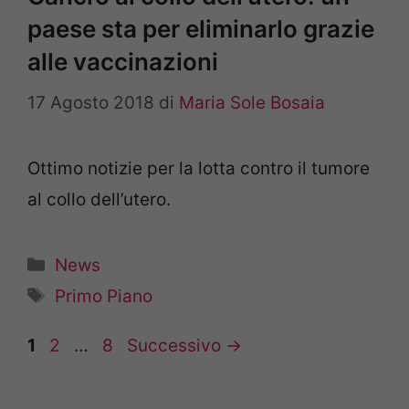
paese sta per eliminarlo grazie
alle vaccinazioni
17 Agosto 2018
di
Maria Sole Bosaia
Ottimo notizie per la lotta contro il tumore
al collo dell’utero.
Categorie
News
Tag
Primo Piano
Pagina
Pagina
Pagina
1
2
…
8
Successivo
→