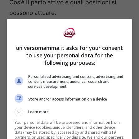
Cos’è il parto attivo e quali posizioni si
possono attuare.
Categorie
Travaglio
universomamma.it asks for your consent
L’ittero neonatale: mamme,
to use your personal data for the
non spaventatevi!
following purposes:
18 Gennaio 2013
di
Valentina Colmi
Personalised advertising and content, advertising and
content measurement, audience research and
services development
Che cos’è l’ittero neonatale. Ittero
Store and/or access information on a device
Fisiologico e ittero patologico. Come si
Learn more
cura.
Your personal data will be processed and information from
your device (cookies, unique identifiers, and other device
data) may be stored by, accessed by and shared with 319
partners, or used specifically by this site. We and our partners