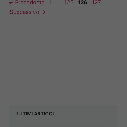
Pagina
Pagina
Pagina
Pagina
←
Precedente
1
…
125
126
127
Successivo
→
ULTIMI ARTICOLI