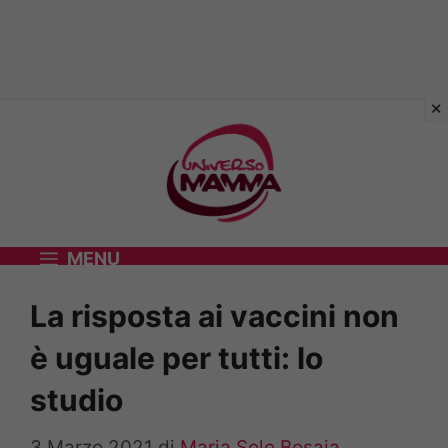
Vai
al
contenuto
MENU
La risposta ai vaccini non
è uguale per tutti: lo
studio
3 Marzo 2021
di
Maria Sole Bosaia