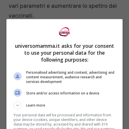
vari parametri e aumentrare lo spettro dei
vaccinati.
In passato ci sono state altre ricerche che
hanno dimostrato come
l’obesità aumenti il
universomamma.it asks for your consent
to use your personal data for the
rischio di morire di Covid di quasi il 50%.
following purposes:
Personalised advertising and content, advertising and
content measurement, audience research and
services development
LEGGI ANCHE:
4 ABITUDINI ALIMENTARI
Store and/or access information on a device
CHE RISCHIANO DI FARTI INGRASSARE
Learn more
FINO ALL’OBESITA’
Your personal data will be processed and information from
your device (cookies, unique identifiers, and other device
data) may be stored by, accessed by and shared with 319
partners, or used specifically by this site. We and our partners