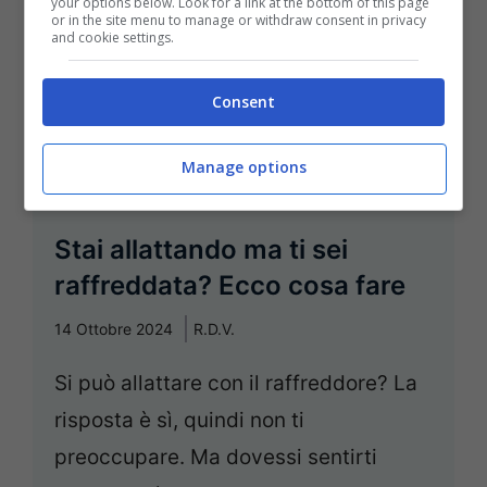
your options below. Look for a link at the bottom of this page
or in the site menu to manage or withdraw consent in privacy
and cookie settings.
Consent
Manage options
Stai allattando ma ti sei
raffreddata? Ecco cosa fare
14 Ottobre 2024
R.D.V.
Si può allattare con il raffreddore? La
risposta è sì, quindi non ti
preoccupare. Ma dovessi sentirti