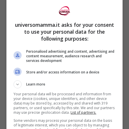
tutti i vantaggi
dell’allattamento al seno
universomamma.it asks for your consent
12 Dicembre 2024
Loriana Lionetti
to use your personal data for the
following purposes:
L’allattamento al seno è un argomento
che ha guadagnato notevole
Personalised advertising and content, advertising and
content measurement, audience research and
services development
attenzione sia nella ricerca scientifica
che nel dibattito pubblico. Le ricerche
Store and/or access information on a device
...
Learn more
Your personal data will be processed and information from
Leggi Tutto
your device (cookies, unique identifiers, and other device
data) may be stored by, accessed by and shared with 319
partners, or used specifically by this site. We and our partners
may use precise geolocation data.
List of partners.
Some vendors may process your personal data on the basis
of legitimate interest, which you can object to by managing