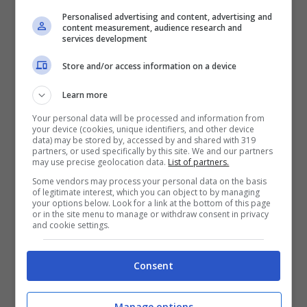
Personalised advertising and content, advertising and
content measurement, audience research and
Macchie gialle sugli
services development
indumenti dei neonati: come
Store and/or access information on a device
toglierle in due mosse
Learn more
facilissime
Your personal data will be processed and information from
your device (cookies, unique identifiers, and other device
18 Gennaio 2023
Martina Petrillo
data) may be stored by, accessed by and shared with 319
partners, or used specifically by this site. We and our partners
may use precise geolocation data.
List of partners.
Da questo momento, quelle fastidiose
Some vendors may process your personal data on the basis
macchie gialle sugli indumenti dei
of legitimate interest, which you can object to by managing
your options below. Look for a link at the bottom of this page
neonati non saranno più un problema:
or in the site menu to manage or withdraw consent in privacy
and cookie settings.
come toglierle in due mosse. ...
Consent
Leggi Tutto
Manage options