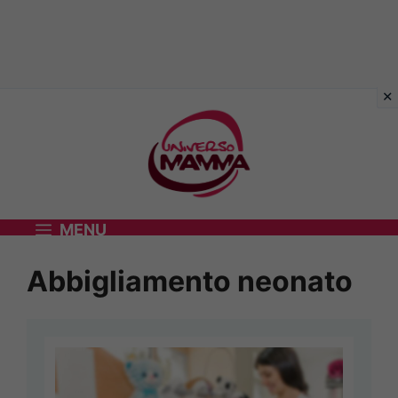
Vai
al
contenuto
MENU
Abbigliamento neonato