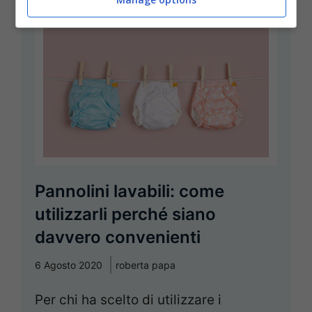
Pannolini lavabili: come
utilizzarli perché siano
davvero convenienti
6 Agosto 2020
roberta papa
Per chi ha scelto di utilizzare i