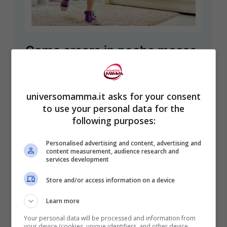
Come creare in poche mosse
una casa sicura e a prova di
bambino: i cambiamenti da
universomamma.it asks for your consent
fare subito
to use your personal data for the
following purposes:
15 Settembre 2024
Emiliano Fumaneri
Personalised advertising and content, advertising and
Per creare un ambiente sicuro e
content measurement, audience research and
services development
minimizzare i rischi per il bambino
dovremo muoverci così, senza indugi
Store and/or access information on a device
di sorta. Soprattutto quando ...
Learn more
Your personal data will be processed and information from
your device (cookies, unique identifiers, and other device