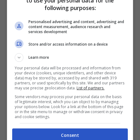
to use your personal data for the
following purposes:
Personalised advertising and content, advertising and
content measurement, audience research and
services development
Store and/or access information on a device
Learn more
Guida all’alimentazione
Your personal data will be processed and information from
your device (cookies, unique identifiers, and other device
complementare vegana:
data) may be stored by, accessed by and shared with 319
partners, or used specifically by this site. We and our partners
svezzamento e
may use precise geolocation data.
List of partners.
Some vendors may process your personal data on the basis
autosvezzamento per
of legitimate interest, which you can object to by managing
your options below. Look for a link at the bottom of this page
bambini
or in the site menu to manage or withdraw consent in privacy
and cookie settings.
3 Dicembre 2025
Maria Petrillo
Consent
Tra cucchiaino e autosvezzamento c’è