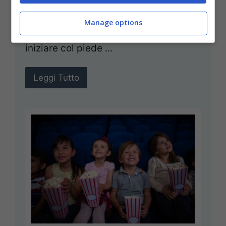
un filo comune: serenità e buon senso.
Manage options
Indizi, esempi e dritte affidabili per
iniziare col piede ...
Leggi Tutto