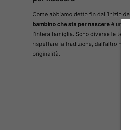
Come abbiamo detto fin dall’inizio del
bambino che sta per nascere
è un m
l’intera famiglia. Sono diverse le ten
rispettare la tradizione, dall’altro no
originalità.