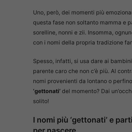
Uno, però, dei momenti più emoziona
questa fase non soltanto mamma e pap
sorelline, nonni e zii. Insomma, ognun
con i nomi della propria tradizione fa
Spesso, infatti, si usa dare ai bambin
parente caro che non c’è più. Al contr
nomi provenienti da lontano o perfin
‘gettonati’
del momento? Dai un’occhiat
solito!
I nomi più ‘gettonati’ e par
per nascere