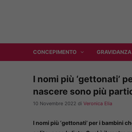
Vai
al
contenuto
CONCEPIMENTO
GRAVIDANZA
I nomi più ‘gettonati’ 
nascere sono più partico
10 Novembre 2022
di
Veronica Elia
I nomi più ‘gettonati’ per i bambini 