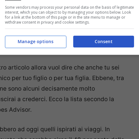
Some vendors may process your personal data on the basis of legitimate
interest, which you can object to by managing your options below. Look
for a link at the bottom of this page or in the site menu to manage or
 vi sveleremo quali sono
i nomi più ‘gettonati’
withdraw consent in privacy and cookie settings.
Guarda un po’ qua, sono molto particolari…
Manage options
Consent
tro articolo allora vuol dire che anche tu sei
ico per tuo figlio o per tua figlia. Ebbene, tra
ne sono alcuni decisamente molto
uscirai a crederci. Ecco la lista secondo la
bes Advisor.
ero ad oggi quelli ispirati ai viaggi. In