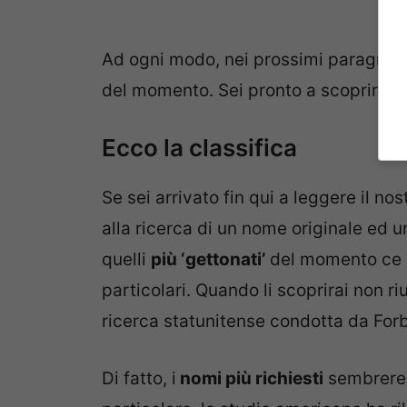
Ad ogni modo, nei prossimi paragrafi
del momento. Sei pronto a scoprirli? 
Ecco la classifica
Se sei arrivato fin qui a leggere il nos
alla ricerca di un nome originale ed un
quelli
più ‘gettonati’
del momento ce 
particolari. Quando li scoprirai non ri
ricerca statunitense condotta da For
Di fatto, i
nomi più richiesti
sembrerebb