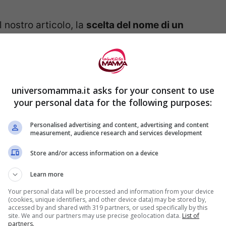
 nostro articolo, la
scelta del nome di un
omento molto emozionante che coinvolge
denze a riguardo. Da un lato c’è chi preferisce
n manca chi è alla ricerca di un tocco di
universomamma.it asks for your consent to use
your personal data for the following purposes:
Personalised advertising and content, advertising and content
measurement, audience research and services development
Store and/or access information on a device
Learn more
Your personal data will be processed and information from your device
(cookies, unique identifiers, and other device data) may be stored by,
accessed by and shared with 319 partners, or used specifically by this
site. We and our partners may use precise geolocation data.
List of
partners.