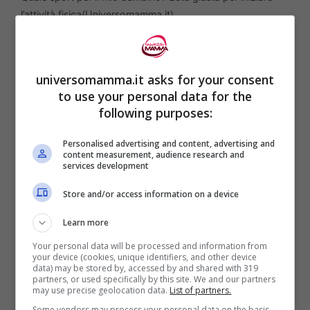
l’attività fisica(Universomamma.it)
Questi anni sono definiti come l’età d’oro
dell’apprendimento attraverso il
gioco
universomamma.it asks for your consent
to use your personal data for the
sportivo
. Il focus non è sulla competizione
following purposes:
ma sul permettere ai bambini di esplorare
Personalised advertising and content, advertising and
diverse discipline sportive come calcio,
content measurement, audience research and
services development
basket e pallavolo con l’intento principale
di divertirsi mentre si imparano importanti
Store and/or access information on a device
abilità sociali e motorie.
Learn more
Your personal data will be processed and information from
your device (cookies, unique identifiers, and other device
Con il passaggio all’infanzia avanzata, i
data) may be stored by, accessed by and shared with 319
partners, or used specifically by this site. We and our partners
giochi diventano più strutturati e i bambini
may use precise geolocation data.
List of partners.
cominciano ad appassionarsi a specifiche
Some vendors may process your personal data on the basis