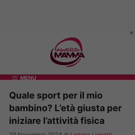
Vai
al
contenuto
MENU
Quale sport per il mio
bambino? L’età giusta per
iniziare l’attività fisica
29 Novembre 2024
di
Loriana Lionetti