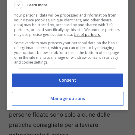
richiedere sorveglianza intensiva o
Learn more
interventi medici durante il travaglio
Your personal data will be processed and information from
your device (cookies, unique identifiers, and other device
stesso.
data) may be stored by, accessed by and shared with 319
partners, or used specifically by this site. We and our partners
may use precise geolocation data.
List of partners.
Una domanda frequente riguarda il
dolore
Some vendors may process your personal data on the basis
of legitimate interest, which you can object to by managing
associato al parto naturale
: sebbene sia
your options below. Look for a link at the bottom of this page
or in the site menu to manage or withdraw consent in privacy
and cookie settings.
quasi sempre presente in qualche misura,
esistono strategie efficaci per gestirlo
Consent
senza ricorrere a farmaci.
Movimento
libero
durante il travaglio,
immersione in
Manage options
acqua
ed essere accompagnate da
persone fidate sono solo alcune delle
pratiche consigliate per alleviare