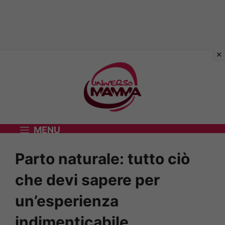
Vai
al
contenuto
MENU
Parto naturale: tutto ciò
che devi sapere per
un’esperienza
indimenticabile