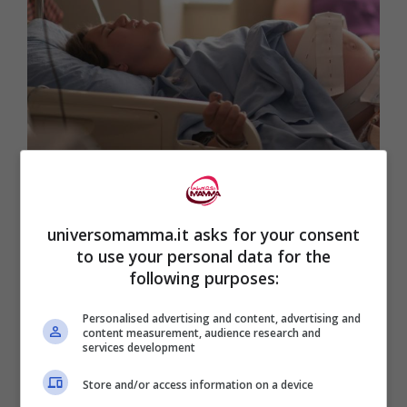
Parto naturale: tutto ciò che devi sapere per un’esperienza
universomamma.it asks for your consent
indimenticabile (Universomamma.it)
to use your personal data for the
following purposes:
Tuttavia, esistono situazioni specifiche –
Personalised advertising and content, advertising and
come il
parto gemellare o podalico
– in cui
content measurement, audience research and
services development
il taglio cesareo diventa necessario prima
del travaglio. Altre condizioni possono
Store and/or access information on a device