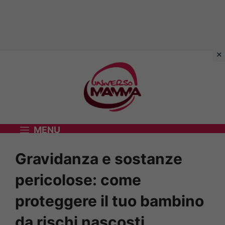
Vai
al
contenuto
MENU
Gravidanza e sostanze
pericolose: come
proteggere il tuo bambino
da rischi nascosti