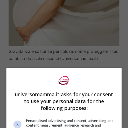
Gravidanza e sostanze pericolose: come proteggere il tuo
bambino da rischi nascosti (Universomamma.it)
Maurizio Bonati dell’Istituto di Ricerche
Farmacologiche “Mario Negri
” enfatizza
universomamma.it asks for your consent
l’importanza dello
smaltimento corretto
to use your personal data for the
delle sostanze chimiche
.
following purposes:
Personalised advertising and content, advertising and
Le donne incinte possono proteggere sé
content measurement, audience research and