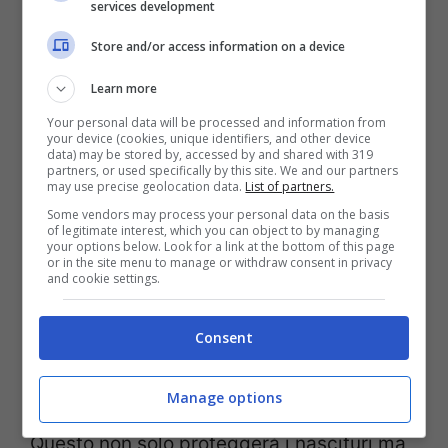
services development
stesse e i propri bambini adottando
comportamenti consapevoli, come limitare
Store and/or access information on a device
l’uso di pentole antiaderenti usurate,
Learn more
evitare contenitori in plastica per il
Your personal data will be processed and information from
your device (cookies, unique identifiers, and other device
microonde, ridurre l’esposizione a prodotti
data) may be stored by, accessed by and shared with 319
partners, or used specifically by this site. We and our partners
chimici domestici, mantenere una buona
may use precise geolocation data.
List of partners.
ventilazione e preferire alimenti biologici.
Some vendors may process your personal data on the basis
of legitimate interest, which you can object to by managing
your options below. Look for a link at the bottom of this page
or in the site menu to manage or withdraw consent in privacy
È fondamentale
aumentare la
and cookie settings.
consapevolezza
sulle fonti di
Consent
inquinamento indoor ed outdoor e
impegnarsi verso pratiche più sostenibili.
Manage options
Questo non solo proteggerà i nascituri ma