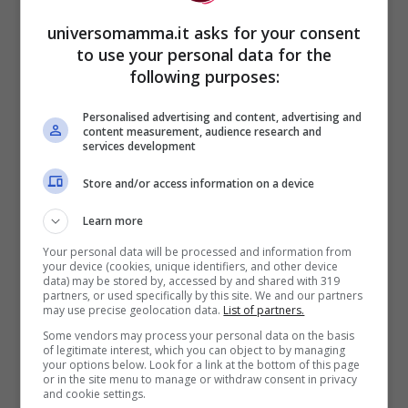
zuccheri nella dieta dei bambini al di sotto
universomamma.it asks for your consent
dei due anni e di ridurne il consumo al 10%
to use your personal data for the
delle calorie giornaliere fino ai 9 anni.
following purposes:
Personalised advertising and content, advertising and
Per assicurare l’apporto di tutti i
nutrienti
content measurement, audience research and
services development
essenziali
, è fondamentale incoraggiare il
Store and/or access information on a device
consumo di
cibi salutari
come proteine
Learn more
magre, cereali integrali, latticini a basso
Your personal data will be processed and information from
contenuto di grassi e abbondanti porzioni
your device (cookies, unique identifiers, and other device
data) may be stored by, accessed by and shared with 319
di frutta e verdura fresca. È importante
partners, or used specifically by this site. We and our partners
may use precise geolocation data.
List of partners.
anche limitare gli
zuccheri raffinati
,
Some vendors may process your personal data on the basis
favorendo fonti di nutrimento naturali.
of legitimate interest, which you can object to by managing
your options below. Look for a link at the bottom of this page
or in the site menu to manage or withdraw consent in privacy
and cookie settings.
Quando si parla di merendine, non tutte