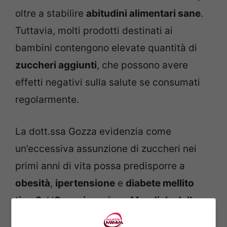
oltre a stabilire
abitudini alimentari sane
.
Tuttavia, molti prodotti destinati ai
bambini contengono elevate quantità di
zuccheri aggiunti
, che possono avere
effetti negativi sulla salute se consumati
regolarmente.
La dott.ssa Gozza evidenzia come
un’eccessiva assunzione di zuccheri nei
primi anni di vita possa predisporre a
obesità
,
ipertensione
e
diabete mellito
tipo 2
. L’
Organizzazione Mondiale della
Sanità
raccomanda di limitare l’aggiunta di