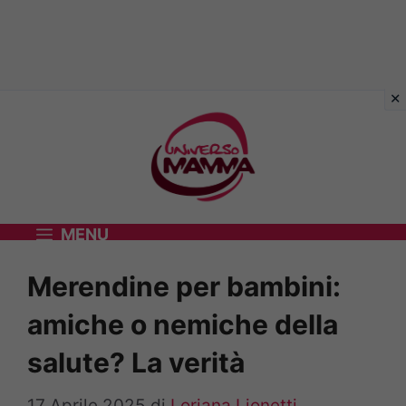
Vai
al
contenuto
MENU
Merendine per bambini:
amiche o nemiche della
salute? La verità
17 Aprile 2025
di
Loriana Lionetti