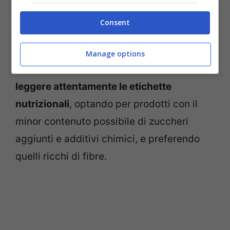
sono da considerare negative. La scelta
Consent
dovrebbe basarsi sulle
esigenze caloriche
individuali
del bambino, tenendo conto di
Manage options
età, sesso e attività fisica. È cruciale
leggere attentamente le etichette
nutrizionali
, optando per prodotti con il
minor contenuto possibile di zuccheri
aggiunti e additivi chimici, e preferendo
quelli ricchi di fibre.