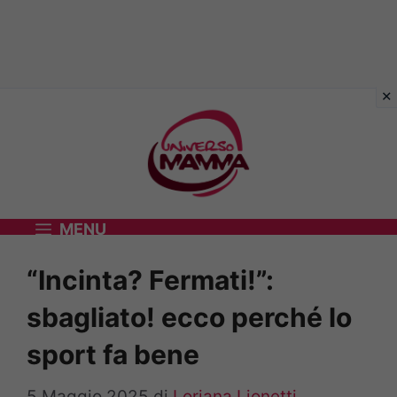
Vai
al
contenuto
MENU
“Incinta? Fermati!”:
sbagliato! ecco perché lo
sport fa bene
5 Maggio 2025
di
Loriana Lionetti