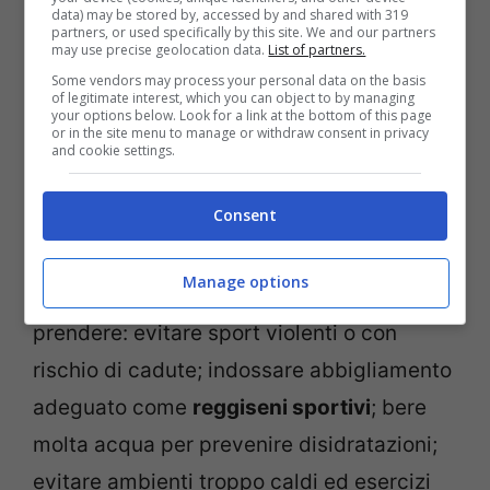
Camminare velocemente o fare
data) may be stored by, accessed by and shared with 319
partners, or used specifically by this site. We and our partners
giardinaggio sono esempi perfetti di
may use precise geolocation data.
List of partners.
attività adatte alle future mamme. Il
nuoto
Some vendors may process your personal data on the basis
of legitimate interest, which you can object to by managing
è particolarmente raccomandato poiché
your options below. Look for a link at the bottom of this page
or in the site menu to manage or withdraw consent in privacy
l’acqua sostiene il corpo alleviando i dolori
and cookie settings.
alla schiena ed evitando stress sulle
Consent
articolazioni.
Manage options
Tuttavia, ci sono alcune precauzioni da
prendere: evitare sport violenti o con
rischio di cadute; indossare abbigliamento
adeguato come
reggiseni sportivi
; bere
molta acqua per prevenire disidratazioni;
evitare ambienti troppo caldi ed esercizi