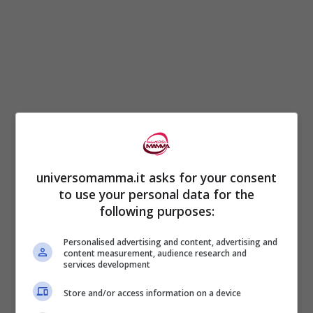
La Legge 199/2016 sul
caporalato
e gli
universomamma.it asks for your consent
strumenti anti-intermediazione illecita
to use your personal data for the
valgono anche oltre l’agricoltura quando si
following purposes:
configurano sfruttamento e riduzione in
Personalised advertising and content, advertising and
content measurement, audience research and
stato di bisogno. Si aggiunge la spinta
services development
europea sulla
due diligence
di
supply
Store and/or access information on a device
chain
: obblighi di mappatura,
trasparenza
,