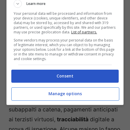
Learn more
rimedi. I dettagli applicativi per il tessile
Your personal data will be processed and information from
evolvono, ma il segnale è chiaro. Il «Follow
your device (cookies, unique identifiers, and other device
data) may be stored by, accessed by and shared with 319
the money» non basta più: va seguito il
partners, or used specifically by this site. We and our partners
may use precise geolocation data.
List of partners.
costo per fase, chi ci guadagna e chi paga
Some vendors may process your personal data on the basis
il prezzo umano.
of legitimate interest, which you can object to by managing
your options below. Look for a link at the bottom of this page
or in the site menu to manage or withdraw consent in privacy
and cookie settings.
Esempi concreti?
Consent
Audit veri (non annunci), tempi di
consegna compatibili con il costo del
Manage options
lavoro regolare, contratti che vietano
subappalti a catena, pagamenti anticipati
ai terzisti virtuosi,
tracciabilità
digitale a
prova di ispezione. Alcune maison lo fanno