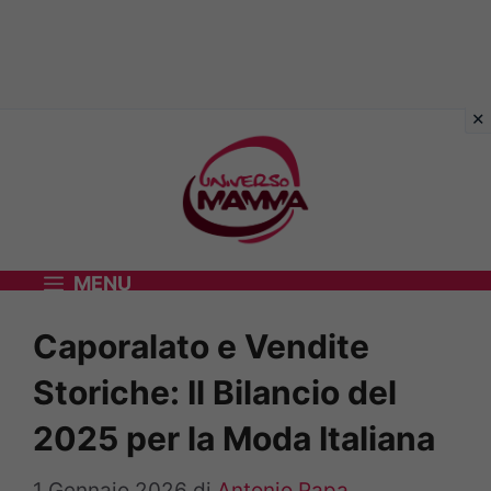
Vai
al
contenuto
MENU
Caporalato e Vendite
Storiche: Il Bilancio del
2025 per la Moda Italiana
1 Gennaio 2026
di
Antonio Papa