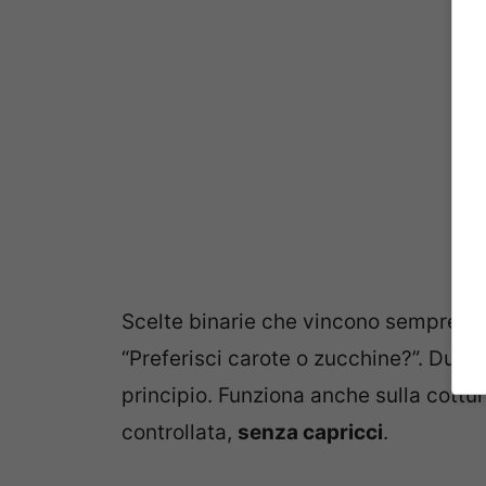
Scelte binarie che vincono sempre: N
“Preferisci carote o zucchine?”. Due o
principio. Funziona anche sulla cottu
controllata,
senza capricci
.