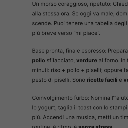
Un morso coraggioso, ripetuto: Chied
alla stessa ora. Se oggi va male, doma
scende. Puoi tenere una tabella degli 
più breve verso “mi piace”.
Base pronta, finale espresso: Prepara
pollo
sfilacciato,
verdure
al forno. In
minuti: riso + pollo + piselli; oppure
pesto di piselli. Sono
ricette facili
e
v
Coinvolgimento furbo: Nomina l’“aiut
lo yogurt, taglia il toast con lo stampi
più. Accendi una musica, metti un tim
routine, è ritmo, è
senza stress
.