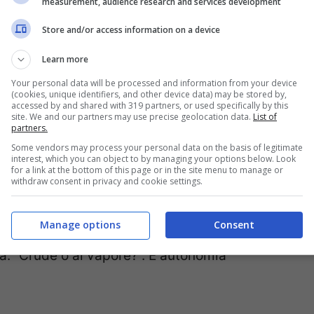
measurement, audience research and services development
Store and/or access information on a device
Learn more
Your personal data will be processed and information from your device
(cookies, unique identifiers, and other device data) may be stored by,
accessed by and shared with 319 partners, or used specifically by this
site. We and our partners may use precise geolocation data.
List of
partners.
Some vendors may process your personal data on the basis of legitimate
interest, which you can object to by managing your options below. Look
for a link at the bottom of this page or in the site menu to manage or
withdraw consent in privacy and cookie settings.
on chiedere “Vuoi la
verdura
?”. Chiedi:
Manage options
Consent
pzioni, entrambe ok per te. Riduci il no di
ra: “Crude o al vapore?”. È autonomia