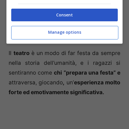
parte importantissima
per la realizzazione
Consent
dell’obiettivo finale, e acquisendo
nuove
abilità
che potrebbero anche svelare dei
Manage options
talenti nascosti.
Il
teatro
è un modo di far festa da sempre
nella storia dell’umanità, e i ragazzi si
sentiranno come
chi “prepara una festa” e
attraversa, giocando
,
un’
esperienza molto
forte ed emotivamente significativa.