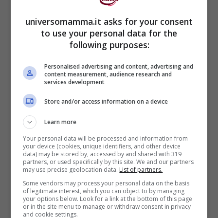
sono spronati ad
esprimersi per ciò
universomamma.it asks for your consent
che sono,
to use your personal data for the
following purposes:
imparano a
vincere la timidezza,
vengono spinti a
confrontarsi
e
Personalised advertising and content, advertising and
content measurement, audience research and
a
lavorare insieme.
services development
Store and/or access information on a device
Per chi è più timido,
inoltre, c’è la
Learn more
possibilità di
collaborare dietro le
Your personal data will be processed and information from
quinte,
aiutando ad inventare
your device (cookies, unique identifiers, and other device
data) may be stored by, accessed by and shared with 319
una
scenografia o a scrivere il testo,
che
partners, or used specifically by this site. We and our partners
may use precise geolocation data.
List of partners.
andrà in scena insieme agli altri compagni,
Some vendors may process your personal data on the basis
of legitimate interest, which you can object to by managing
oppure collaborare alla
scelta/gestione
your options below. Look for a link at the bottom of this page
or in the site menu to manage or withdraw consent in privacy
dei costumi
dei giovani attori, diventando
and cookie settings.