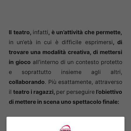
Il teatro,
infatti
, è un’attività che permette,
in un’età in cui è difficile esprimersi
, di
trovare una modalità creativa, di mettersi
in gioco
all’interno di un contesto protetto
e soprattutto insieme agli altri,
collaborando
. Più esattamente, attraverso
il
teatro
i ragazzi,
per perseguire
l’obiettivo
di mettere in scena uno spettacolo finale
:
vengono invitati ad
usare la
fantasia,