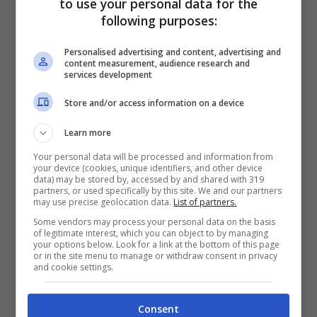
to use your personal data for the
solo
il suo cucchiaino
e provare a vedere
following purposes:
come si comporta. Il momento del pasto
Personalised advertising and content, advertising and
deve stimolare la
curiosità
, non reprimerla:
content measurement, audience research and
services development
per questo è importante non essere
Store and/or access information on a device
apprensive se il bambino all’inizio si
Learn more
dimostra poco ricettivo verso il cibo.
Your personal data will be processed and information from
Magari si può spostare il momento dello
your device (cookies, unique identifiers, and other device
data) may be stored by, accessed by and shared with 319
svezzamento anche solo di una settimana:
partners, or used specifically by this site. We and our partners
may use precise geolocation data.
List of partners.
per un bambino di sei mesi, che apprende
Some vendors may process your personal data on the basis
molto velocemente, è già un periodo
of legitimate interest, which you can object to by managing
your options below. Look for a link at the bottom of this page
lunghissimo.
or in the site menu to manage or withdraw consent in privacy
and cookie settings.
Attenzione però:
sperimentazione non
Consent