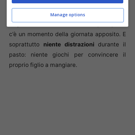
significa gioco
. Il bambino deve imparare
fin da subito che
ciò che ha nel piatto non
Manage options
è qualcosa con cui divertirsi
: per quello
c’è un momento della giornata apposito. E
soprattutto
niente distrazioni
durante il
pasto: niente giochi per convincere il
proprio figlio a mangiare.