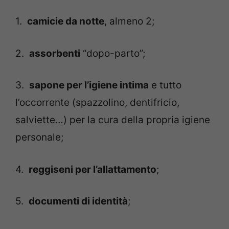
1.
camicie da notte
, almeno 2;
2.
assorbenti
“dopo-parto”;
3.
sapone per l’igiene intima
e tutto
l’occorrente (spazzolino, dentifricio,
salviette…) per la cura della propria igiene
personale;
4.
reggiseni per l’allattamento
;
5.
documenti di identità
;