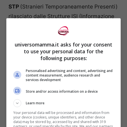
STP
(Stranieri Temporaneamente Presenti)
rilasciato dalle Strutture ISI (Informazione
Salute Immigrati). Per meglio
approfondire, consigliamo un altro
universomamma.it asks for your consent
articolo
pubblicato sul sito dal titolo “
Sono
to use your personal data for the
una mamma straniera. Ecco degli utili
following purposes:
consigli per affrontare le visite
“.
Personalised advertising and content, advertising and
content measurement, audience research and
services development
In merito al
bambino
sarà sempre la
struttura scelta che ci consegnerà un
Store and/or access information on a device
foglio
contente la descrizione dei
cambi
Learn more
per i cuccioli, differenziandoli a seconda
Your personal data will be processed and information from
your device (cookies, unique identifiers, and other device
della stagione estiva o invernale.
data) may be stored by, accessed by and shared with 319
partners, or used specifically by this site. We and our partners