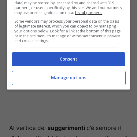
data) may be stored by, accessed by and shared with 319
Tutelare i propri figli si deve, e si può,
partners, or used specifically by this site. We and our partners
may use precise geolocation data.
List of partners.
tanto che il
telefono azzurro
ha stilato una
Some vendors may process your personal data on the basis
of legitimate interest, which you can object to by managing
guida con indicazioni utili
sul tema.
your options below. Look for a link at the bottom of this page
or in the site menu to manage or withdraw consent in privacy
and cookie settings.
Consent
Manage options
Al vertice dei
suggerimenti
c’è sempre il