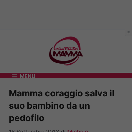
Vai
al
contenuto
MENU
Mamma coraggio salva il
suo bambino da un
pedofilo
18 Settembre 2013
di
Michele