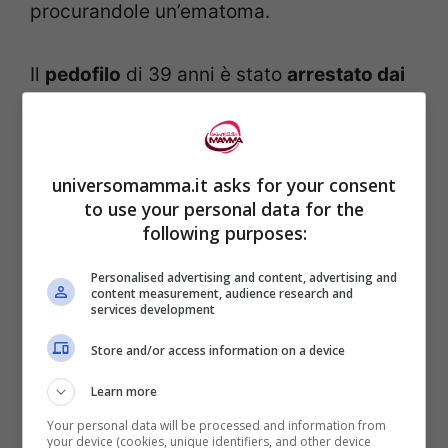
procurandole un’ematoma.
Il
pedofilo
di 39 anni è stato
arrestato dai
Carabinieri
del presidio pedemontano
messinese con la pesante accusa di
tentata violenza sessuale ai danni di un
universomamma.it asks for your consent
to use your personal data for the
bambino di 10 anni.
following purposes:
Il
bambino
, grazie all’apprensione, al
Personalised advertising and content, advertising and
content measurement, audience research and
coraggio, all’attenzione della madre, è
services development
sano e salvo
.
Store and/or access information on a device
Learn more
Il dramma della pedofilia rientra tra le
Your personal data will be processed and information from
paure più comuni di qualsiasi genitore.
your device (cookies, unique identifiers, and other device