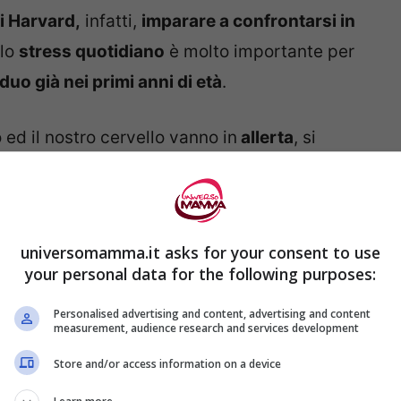
di Harvard,
infatti,
imparare a confrontarsi in
 lo
stress quotidiano
è molto importante per
duo già nei primi anni di età
.
o ed il nostro cervello vanno in
allerta
, si
il
battito del cuore aumenta.
 tipi di risposte allo stress
:
universomamma.it asks for your consent to use
your personal data for the following purposes:
e se proposto
a piccole dosi
fa sì che il
io le situazioni di difficoltà. E’ necessario
Personalised advertising and content, advertising and content
measurement, audience research and services development
icurato subito dopo da un adulto,
o che il
Store and/or access information on a device
ltà venga
eliminato dopo poco tempo
;