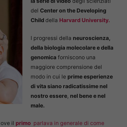
la serie di video
degli scienziati
del
Center on the Developing
Child
della
Harvard University
.
I progressi della
neuroscienza,
della biologia molecolare e della
genomica
forniscono una
maggiore comprensione del
modo in cui le
prime esperienze
di vita siano radicatissime nel
nostro essere
,
nel bene e nel
male.
ove il
primo
parlava in generale di come