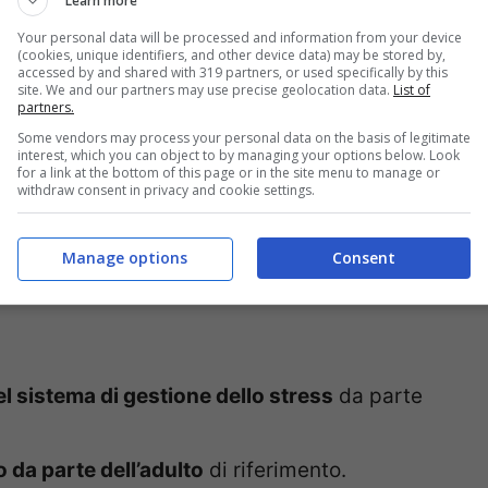
ssia i sistemi di allarme del corpo si attivano
Learn more
icoltà, e di più lunga durata, come ad
Your personal data will be processed and information from your device
(cookies, unique identifiers, and other device data) may be stored by,
sona cara
, un
disastro naturale
, o un
accessed by and shared with 319 partners, or used specifically by this
site. We and our partners may use precise geolocation data.
List of
partners.
ivazione è limitata nel tempo
e
tamponata da
Some vendors may process your personal data on the basis of legitimate
no il bambino adattarsi, il cervello e altri
interest, which you can object to by managing your options below. Look
for a link at the bottom of this page or in the site menu to manage or
tti dannosi.
withdraw consent in privacy and cookie settings.
o
,
che può invece
indebolire l’architettura del
Manage options
Consent
el sistema di gestione dello stress
da parte
 da parte dell’adulto
di riferimento.