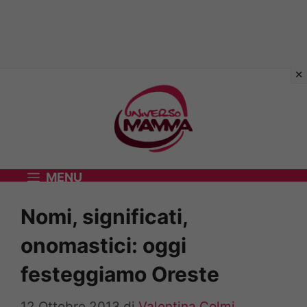
Vai
al
contenuto
MENU
Nomi, significati,
onomastici: oggi
festeggiamo Oreste
12 Ottobre 2013
di
Valentina Colmi