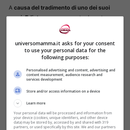
A
causa del tradimento di uno dei suoi
servi
,
Edisto
venne scoperto durante una
funzione religiosa,
arrestato
e in seguito
sepolto vivo
assieme agli altri fedeli.
universomamma.it asks for your consent
to use your personal data for the
Sul
luogo del martirio
sorsero una chiesa e
following purposes:
un villaggio. Il villaggio, denominato
curtis
Personalised advertising and content, advertising and
Sancti Heristi
, venne trasferito sulle
content measurement, audience research and
services development
pendici del
Monte Soratte
per una migliore
Store and/or access information on a device
difesa contro gli assalitori. La costruzione
Learn more
a scopo difensivo prese dunque il nome di
Your personal data will be processed and information from
Castrum Sancti Heristi
, più tardi
your device (cookies, unique identifiers, and other device
data) may be stored by, accessed by and shared with 319
Sant’Oreste, paese in provincia di Roma
,
partners, or used specifically by this site. We and our partners