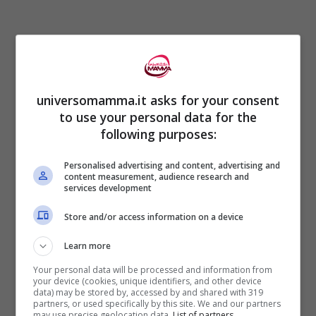
universomamma.it asks for your consent
6- Compiti
: mai stare troppo su una
to use your personal data for the
following purposes:
pagina, piuttosto dire “fammi vedere cosa
hai fatto oggi a scuola che poi dobbiamo
Personalised advertising and content, advertising and
content measurement, audience research and
giocare”
services development
Store and/or access information on a device
7- Cena
: chiedere sempre ai bambini che
Learn more
cosa hanno fatto durante la giornata, mai
Your personal data will be processed and information from
stare in silenzio.
your device (cookies, unique identifiers, and other device
data) may be stored by, accessed by and shared with 319
partners, or used specifically by this site. We and our partners
may use precise geolocation data.
List of partners.