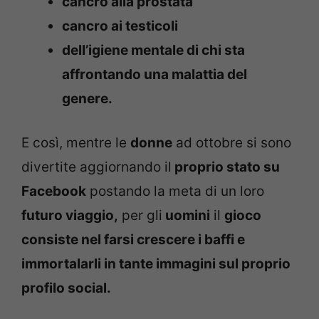
cancro alla prostata
cancro ai testicoli
dell’igiene mentale di chi sta
affrontando una malattia del
genere.
E così, mentre le
donne
ad ottobre si sono
divertite aggiornando il
proprio stato su
Facebook
postando la meta di un loro
futuro viaggio,
per gli
uomini
il
gioco
consiste nel farsi crescere i baffi e
immortalarli in tante immagini sul proprio
profilo social.