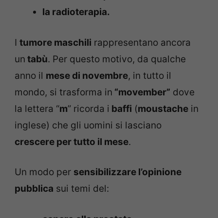
la radioterapia.
I
tumore maschili
rappresentano ancora
un
tabù
. Per questo motivo, da qualche
anno il
mese di novembre
, in tutto il
mondo, si trasforma in
“movember”
dove
la lettera “
m
” ricorda i
baffi
(
moustache
in
inglese) che gli uomini si lasciano
crescere per tutto il mese
.
Un modo per
sensibilizzare l’opinione
pubblica
sui temi del: