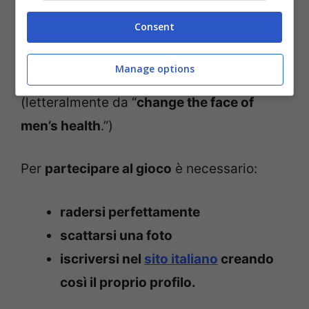
e ai testicoli.
Consent
Il
motto del Movember
è di “
cambiare la
Manage options
faccia della salute degli uomini
”
(letteralmente da “
change the face of
men’s health
.”)
Per
partecipare al gioco
è necessario:
radersi perfettamente
scattarsi una foto
iscriversi nel
sito italiano
creando
così il proprio profilo.