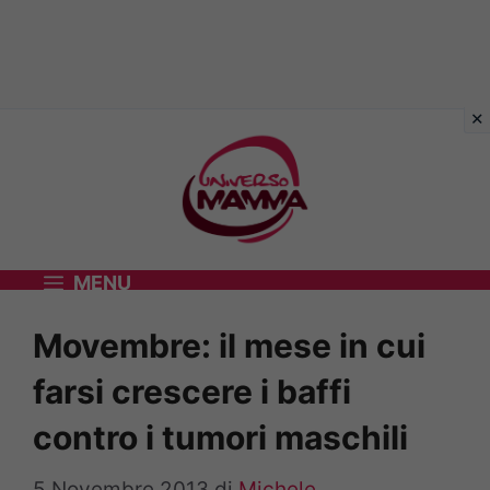
Vai
al
contenuto
MENU
Movembre: il mese in cui
farsi crescere i baffi
contro i tumori maschili
5 Novembre 2013
di
Michele