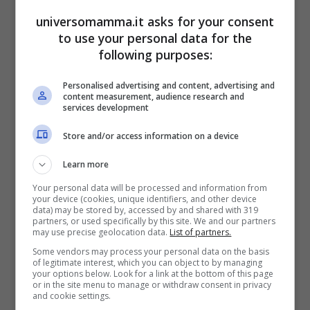
promuovere campagne di
universomamma.it asks for your consent
sensibilizzazione.
to use your personal data for the
following purposes:
La
Fondazione Internazionale Movembre
Personalised advertising and content, advertising and
ha cominciato ad operare nel
2003
e
content measurement, audience research and
services development
finora ha raccolto
147 milioni di dollari
con
Store and/or access information on a device
cui sono stati sovvenzionati:
Learn more
progetti di ricerca
Your personal data will be processed and information from
your device (cookies, unique identifiers, and other device
piattaforme utile a ricercatori e
data) may be stored by, accessed by and shared with 319
partners, or used specifically by this site. We and our partners
medici per condividere esperienze
may use precise geolocation data.
List of partners.
e risultati
Some vendors may process your personal data on the basis
of legitimate interest, which you can object to by managing
campagne di prevenzione ed
your options below. Look for a link at the bottom of this page
or in the site menu to manage or withdraw consent in privacy
and cookie settings.
educazione sul cancro alla prostata