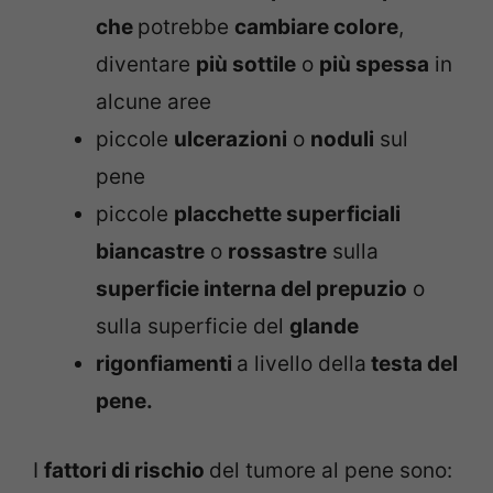
che
potrebbe
cambiare colore
,
diventare
più sottile
o
più spessa
in
alcune aree
piccole
ulcerazioni
o
noduli
sul
pene
piccole
placchette superficiali
biancastre
o
rossastre
sulla
superficie interna del prepuzio
o
sulla superficie del
glande
rigonfiamenti
a livello della
testa del
pene.
I
fattori di rischio
del tumore al pene sono: