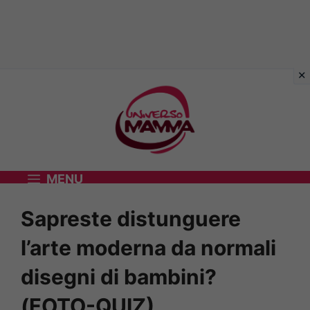
Vai
al
contenuto
MENU
Sapreste distunguere
l’arte moderna da normali
disegni di bambini?
(FOTO-QUIZ)