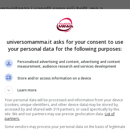
 gravidanza i capelli sono più belli, ma a
.
universomamma.it asks for your consent to use
your personal data for the following purposes:
pa stradale:
le vene possono infatti spuntare
Personalised advertising and content, advertising and content
 sulle gambe.
measurement, audience research and services development
Store and/or access information on a device
sere: “Fa caldo qui?”
perché sarai più
Learn more
Your personal data will be processed and information from your device
(cookies, unique identifiers, and other device data) may be stored by,
accessed by and shared with 319 partners, or used specifically by this
pre bene portare con sè dei fazzolettini per
site. We and our partners may use precise geolocation data.
List of
partners.
 (soprattutto quando si ride o si starnutisce).
Some vendors may process your personal data on the basis of legitimate