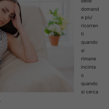
delle
domand
e piu’
ricorren
ti
quando
si
rimane
incinta
o
quando
si cerca
.