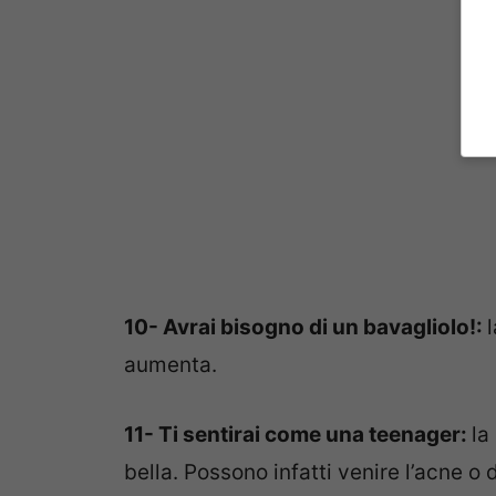
10- Avrai bisogno di un bavagliolo!:
aumenta.
11- Ti sentirai come una teenager:
la
bella. Possono infatti venire l’acne o 