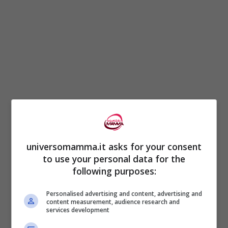
Pagine:
1
2
3
4
5
6
7
8
9
10
11
12
13
14
15
universomamma.it asks for your consent
16
17
18
19
20
21
22
23
24
25
to use your personal data for the
following purposes:
Personalised advertising and content, advertising and
content measurement, audience research and
services development