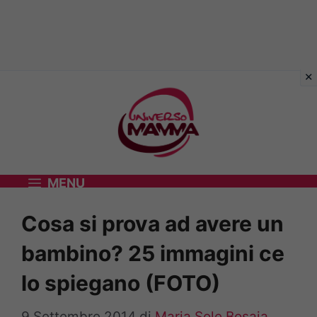
Vai
al
contenuto
MENU
Cosa si prova ad avere un
bambino? 25 immagini ce
lo spiegano (FOTO)
9 Settembre 2014
di
Maria Sole Bosaia