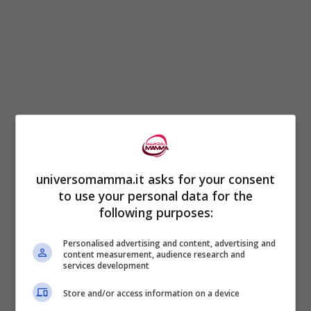
universomamma.it asks for your consent
to use your personal data for the
Quello dell’
incesto è un tabù antico
che
following purposes:
viene
condannato dalle principali
Personalised advertising and content, advertising and
content measurement, audience research and
religione
. Da un punto di vista
biologico i
services development
pareri sono discordanti:
Store and/or access information on a device