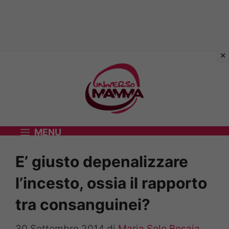
Vai
al
contenuto
MENU
E’ giusto depenalizzare
l’incesto, ossia il rapporto
tra consanguinei?
30 Settembre 2014
di
Maria Sole Bosaia