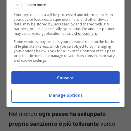
Learn more
c’è chi sostiene che
la
Your personal data will be processed and information from
consanguineità non comporta
your device (cookies, unique identifiers, and other device
data) may be stored by, accessed by and shared with 319
necessariamente la trasmissione di
partners, or used specifically by this site. We and our partners
may use precise geolocation data.
List of partners.
malattie ereditarie rare
Some vendors may process your personal data on the basis
diversi studi però hanno analizzato il
of legitimate interest, which you can object to by managing
your options below. Look for a link at the bottom of this page
problema a lungo termine, e nelle
or in the site menu to manage or withdraw consent in privacy
and cookie settings.
società con pochi individui l’incesto
può diventare un
problema
a causa
Consent
di una
scarsa varietà del codice
genetico
.
Manage options
Nel mondo
ogni paese ha sviluppato
proprie sanzioni o è più tollerante
verso