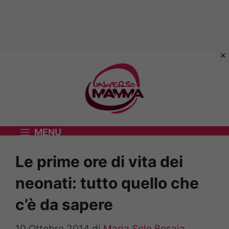
Vai
al
contenuto
MENU
Le prime ore di vita dei
neonati: tutto quello che
c’è da sapere
10 Ottobre 2014
di
Maria Sole Bosaia