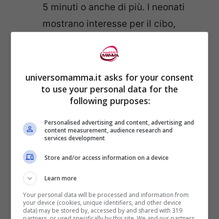
5 minuti o anche di più. I neonati
mostrano interesse per il cibo,
guardano il volto e il seno della
mamma, muovono le mani verso la
bocca
universomamma.it asks for your consent
to use your personal data for the
Minuto 18
: momento di riposo
following purposes:
Minuto 36
: i bambini cominciano a
scalciare e a strisciare verso il seno
Personalised advertising and content, advertising and
content measurement, audience research and
services development
della mamma guidati dal suo odore
Minuto 62
: i bambini poppano,
Store and/or access information on a device
soprattutto colostro, una sostanza
Learn more
ricca di proteina e molecole
Your personal data will be processed and information from
your device (cookies, unique identifiers, and other device
immunitarie, queste prime poppate
data) may be stored by, accessed by and shared with 319
partners, or used specifically by this site. We and our partners