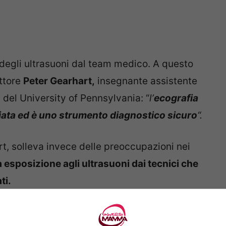
o degli ultrasuoni dal team medico. A questo
ottore
Peter Gearhart,
insegnante assistente
a del University of Pennsylvania: “
l’
ecografia
iata ed è uno strumento diagnostico sicuro
“.
rt, solleva invece delle preoccupazioni nei
 esposizione agli ultrasuoni dai tecnici che
ti.
 un uso della tecnologia medica per scopi di