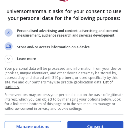
universomamma.it asks for your consent to use
your personal data for the following purposes:
ration
ad essersi pronunciata contro l’abuso
 del bimbo nel grembo materno. Anche
Personalised advertising and content, advertising and content
measurement, audience research and services development
 Medicine
insiste per un uso responsabile delle
Store and/or access information on a device
dei professionisti.
Learn more
 anche messo in guardia contro la vendita e
Your personal data will be processed and information from your device
(cookies, unique identifiers, and other device data) may be stored by,
sulla tecnologia Doppler per monitorare i
accessed by and shared with 319 partners, or used specifically by this
site. We and our partners may use precise geolocation data.
List of
partners.
Some vendors may process your personal data on the basis of legitimate
interest, which you can object to by managing your options below. Look
giunge sull’
Huffington Post:
“io classifico
for a link at the bottom of this page or in the site menu to manage or
withdraw consent in privacy and cookie settings.
ossibile farsi un’ecografia che non ha nulla a
trattenimento, ovvero uso di tecnologie
Manage options
Consent