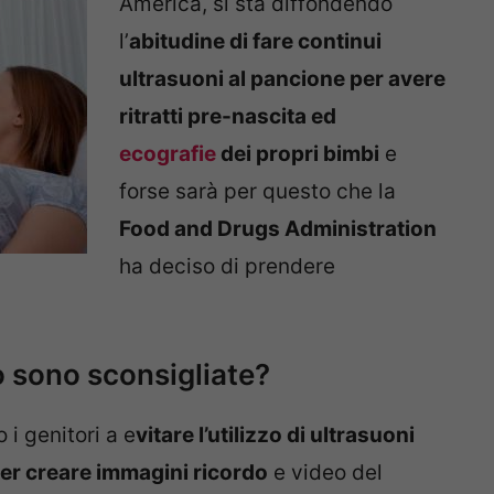
America, si sta diffondendo
l’
abitudine di fare continui
ultrasuoni al pancione per avere
ritratti pre-nascita ed
ecografie
dei propri bimbi
e
forse sarà per questo che la
Food and Drugs Administration
ha deciso di prendere
 sono sconsigliate?
 i genitori a e
vitare l’utilizzo di ultrasuoni
 per creare immagini ricordo
e video del