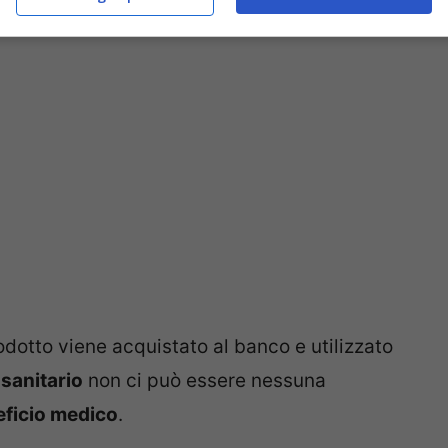
mento”
.
odotto viene acquistato al banco e utilizzato
sanitario
non ci può essere nessuna
eficio medico
.