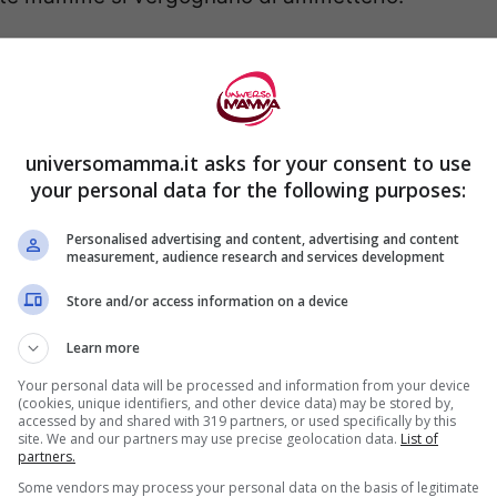
universomamma.it asks for your consent to use
your personal data for the following purposes:
Personalised advertising and content, advertising and content
measurement, audience research and services development
Store and/or access information on a device
Learn more
n voga, ma ci si dimentica che i
piccoli devono
Your personal data will be processed and information from your device
e.
Soprattutto non si tiene in considerazione
(cookies, unique identifiers, and other device data) may be stored by,
accessed by and shared with 319 partners, or used specifically by this
he fanno sentire le donne assonnate durante
site. We and our partners may use precise geolocation data.
List of
partners.
ssonnate le mamme dovrebbero peregrinare
Some vendors may process your personal data on the basis of legitimate