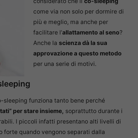
considerato che il
co-sleeping
come via non solo per dormire di
più e meglio, ma anche per
facilitare l’
allattamento al seno
?
Anche la
scienza dà la sua
approvazione a questo metodo
per una serie di motivi.
sleeping
co-sleeping funziona tanto bene perché
ati” per stare insieme,
soprattutto durante i
ili. I piccoli infatti presentano alti livelli di
o forte quando vengono separati dalla