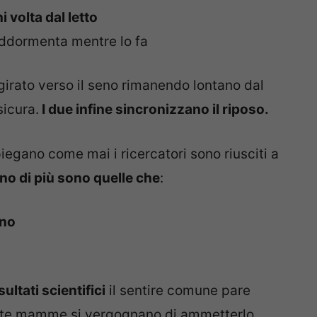
volta dal letto
addormenta mentre lo fa
girato verso il seno rimanendo lontano dal
sicura.
I due infine sincronizzano il riposo.
iegano come mai i ricercatori sono riusciti a
o di più sono quelle che
:
eno
sultati scientifici
il sentire comune pare
olte mamme si vergognano di ammetterlo.