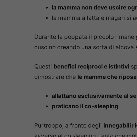
la mamma non deve uscire ogni 
la mamma allatta e magari si 
Durante la poppata il piccolo rimane 
cuscino creando una sorta di alcova 
Questi
benefici reciproci e istintivi
sp
dimostrare che
le mamme che riposan
allattano esclusivamente al s
praticano il co-sleeping
Purtroppo, a fronte degli
innegabili ri
avverso al co sleeping, tanto che m