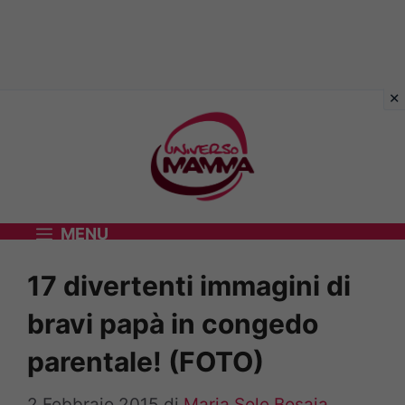
Vai
al
contenuto
MENU
17 divertenti immagini di
bravi papà in congedo
parentale! (FOTO)
2 Febbraio 2015
di
Maria Sole Bosaia