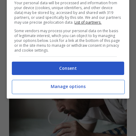
Your personal data will be processed and information from
Anche se queste foto di papà che si
your device (cookies, unique identifiers, and other device
data) may be stored by, accessed by and shared with 319
occupano dei figli sono bellissime, non
partners, or used specifically by this site. We and our partners
may use precise geolocation data.
List of partners.
trovate anche voi?
Some vendors may process your personal data on the basis
of legitimate interest, which you can object to by managing
your options below. Look for a link at the bottom of this page
or in the site menu to manage or withdraw consent in privacy
and cookie settings.
Consent
Manage options