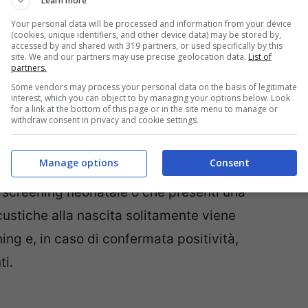
Learn more
i problemi del vostro bambino verranno
Your personal data will be processed and information from your device
(cookies, unique identifiers, and other device data) may be stored by,
accessed by and shared with 319 partners, or used specifically by this
site. We and our partners may use precise geolocation data.
List of
partners.
Some vendors may process your personal data on the basis of legitimate
interest, which you can object to by managing your options below. Look
for a link at the bottom of this page or in the site menu to manage or
withdraw consent in privacy and cookie settings.
Manage options
Consent
 ricorrere ad altri esami strumentali. In un
 screening neonatale o che presenti una
acustiche alla nascita solitamente viene
ening e, in caso di confermata positività,
ti.