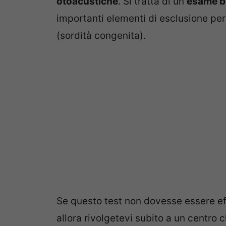
otoacustiche
. Si tratta di un
esame b
importanti elementi di esclusione per
(sordità congenita).
Se questo test non dovesse essere eff
allora rivolgetevi subito a un centr