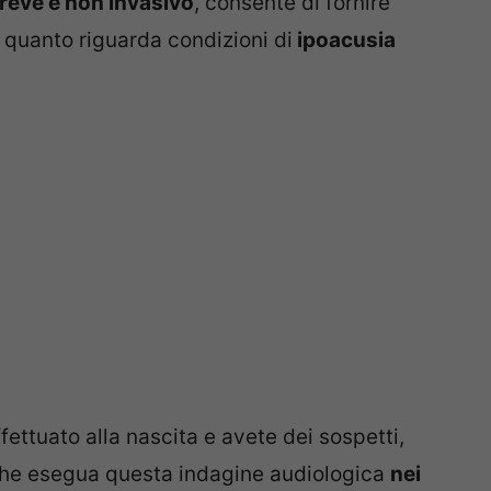
reve e non invasivo
, consente di fornire
 quanto riguarda condizioni di
ipoacusia
ettuato alla nascita e avete dei sospetti,
o che esegua questa indagine audiologica
nei