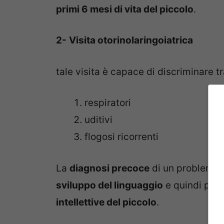
primi 6 mesi di vita del piccolo
.
2-
Visita otorinolaringoiatrica
tale visita è capace di discriminare tr
respiratori
uditivi
flogosi ricorrenti
La
diagnosi precoce
di un problema 
sviluppo del linguaggio
e quindi per 
intellettive del piccolo
.