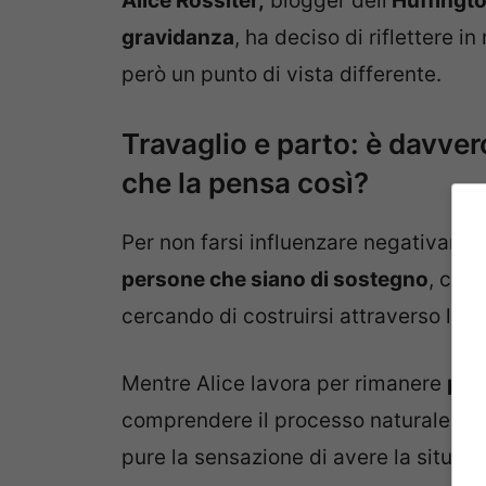
Alice Rossiter,
blogger dell’
Huffingto
gravidanza
, ha deciso di riflettere
però un punto di vista differente.
Travaglio e parto: è davver
che la pensa così?
Per non farsi influenzare negativame
persone che siano di sostegno
, con
cercando di costruirsi attraverso lett
Mentre Alice lavora per rimanere
posi
comprendere il processo naturale del
pure la sensazione di avere la situazi