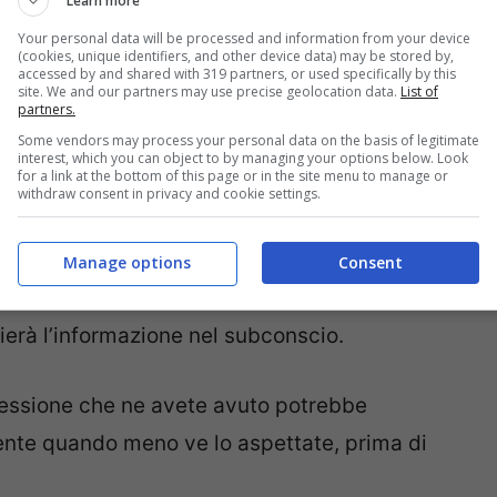
Learn more
tengono che un
atteggiamento positivo sia il
Your personal data will be processed and information from your device
(cookies, unique identifiers, and other device data) may be stored by,
accessed by and shared with 319 partners, or used specifically by this
ro
verso un’incredibile e appagante
site. We and our partners may use precise geolocation data.
List of
partners.
Some vendors may process your personal data on the basis of legitimate
interest, which you can object to by managing your options below. Look
for a link at the bottom of this page or in the site menu to manage or
ia, quando sentiamo o vediamo qualcosa di
withdraw consent in privacy and cookie settings.
 reazione è il timore, la
paura
. Ad esempio
di volare, il racconto di un atterraggio
Manage options
Consent
r bene nella sua testa. Non solo ne sarà a
ierà l’informazione nel subconscio.
essione che ne avete avuto potrebbe
ente quando meno ve lo aspettate, prima di