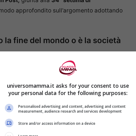
n Post,
giunta alla
34° settima di
 in modo approfondito sull’argomento adottando
o la fine del mondo o è la società
nte
la donna ha deciso di parlare solo con
 una
visione positiva
come lei stessa sta
universomamma.it asks for your consent to use
ure, ricerche e materiale.
your personal data for the following purposes:
Personalised advertising and content, advertising and content
tiva,
per avere fiducia in se stessa, per
measurement, audience research and services development
la nascita, la sua autostima aumenta e così
Store and/or access information on a device
one sotto controllo.