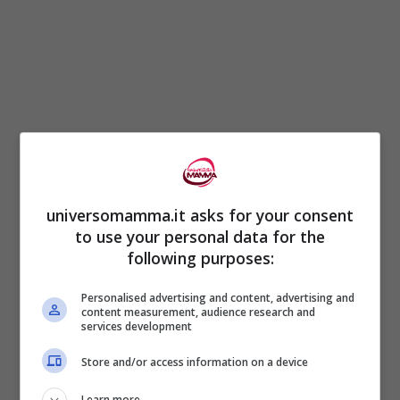
universomamma.it asks for your consent
to use your personal data for the
Si cerca anche di incentivare il telelavoro
following purposes:
per le cure parentali con un beneficio
Personalised advertising and content, advertising and
normativo per i datori di lavoro privati,
content measurement, audience research and
services development
escludendo quindi questi lavoratori dal
computo dei limiti numerici previsti per
Store and/or access information on a device
l’applicazione di previsioni normative
Learn more