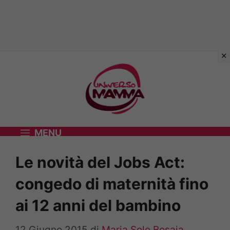
Vai
al
contenuto
MENU
Le novità del Jobs Act:
congedo di maternità fino
ai 12 anni del bambino
12 Giugno 2015
di
Maria Sole Bosaia