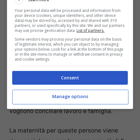
collegate alla base occupazionale.
Your personal data will be processed and information from
your device (cookies, unique identifiers, and other device
data) may be stored by, accessed by and shared with 319
partners, or used specifically by this site. We and our partners
A fronte di queste nuove norme per le
may use precise geolocation data.
List of partners.
lavoratrici dipendenti si deve considerare
Some vendors may process your personal data on the basis
of legitimate interest, which you can object to by managing
che in
Italia aumenta il numero di donne
your options below. Look for a link at the bottom of this page
or in the site menu to manage or withdraw consent in privacy
che aprono la partita IVA.
and cookie settings.
Consent
Nel 2012, rispetto al 2011 sono state più
6,97%
. Spesso infatti questa è l’unica
Manage options
alternativa lasciata alle donne che
vogliono conciliare lavoro e famiglia.
La maternità per queste persone viene