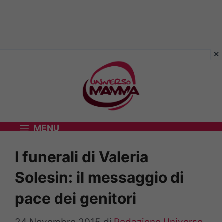
Vai
al
contenuto
MENU
I funerali di Valeria
Solesin: il messaggio di
pace dei genitori
24 Novembre 2015
di
Redazione Universo