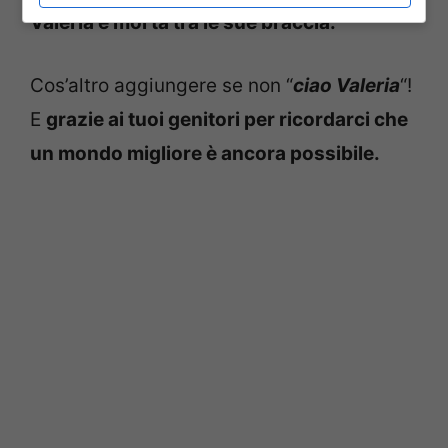
Valeria è morta tra le sue braccia.
Cos’altro aggiungere se non “
ciao Valeria
“!
E
grazie ai tuoi genitori per ricordarci che
un mondo migliore è ancora possibile.