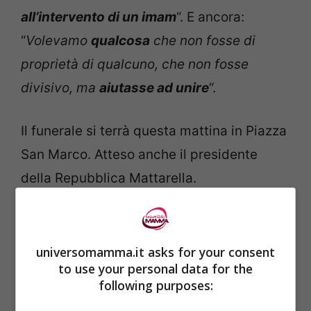
all’intervento di un imam
“. E ancora:
“
Volevamo
qualcosa
che non fosse di
proprietà di qualcuno, che non fosse
divisivo, ma
aiutasse ad unire
“.
Il funerale si terrà questa mattina in Piazza
San Marco. Atteso anche il presidente
della Repubblica Mattarella.
universomamma.it asks for your consent
to use your personal data for the
following purposes: