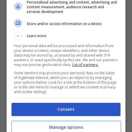
Personalised advertising and content, advertising and
content measurement, audience research and
services development
Store and/or access information on a device
Learn more
Già ieri
migliaia di persone hanno dato
Your personal data will be processed and information from
l’ultimo saluto a Valeria nella camera
your device (cookies, unique identifiers, and other device
data) may be stored by, accessed by and shared with 319
ardente
allestita nel comune di Venezia. E
partners, or used specifically by this site. We and our partners
may use precise geolocation data.
List of partners.
qui i genitori, il fratello Dario e il fidanzato
Some vendors may process your personal data on the basis
of legitimate interest, which you can object to by managing
Andrea hanno continuato ad offrire di loro
your options below. Look for a link at the bottom of this page
or in the site menu to manage or withdraw consent in privacy
un’immagine composta, discreta, gentile e
and cookie settings.
civile.
Consent
Il fidanzato solo recentemente ha
Manage options
raccontato come sono avvenuti i fatti: