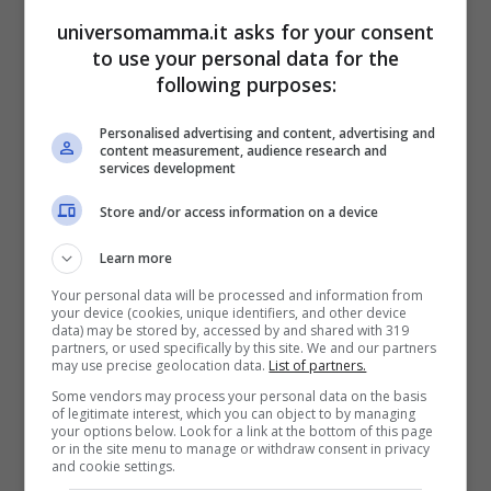
universomamma.it asks for your consent
to use your personal data for the
following purposes:
Personalised advertising and content, advertising and
Dal momento in cui il nostro video è
content measurement, audience research and
services development
diventato virale, abbiamo ricevuto
manifestazioni di sostegno da tutto il
Store and/or access information on a device
mondo, messaggi commoventi da tanti
Learn more
che hanno vissuto difficoltà simili alle
Your personal data will be processed and information from
your device (cookies, unique identifiers, and other device
mie. Abbiamo ricevuto tanto amore e
data) may be stored by, accessed by and shared with 319
partners, or used specifically by this site. We and our partners
sostegno anche dalle nostre famiglie e
may use precise geolocation data.
List of partners.
Some vendors may process your personal data on the basis
dalle persone a noi care. Oggi vederli
of legitimate interest, which you can object to by managing
your options below. Look for a link at the bottom of this page
condividere dolci momenti con i nostri
or in the site menu to manage or withdraw consent in privacy
and cookie settings.
bambini ci riempie il cuore di gioia.