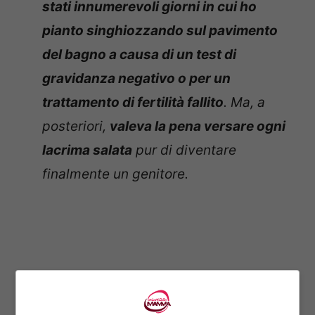
stati innumerevoli giorni in cui ho
pianto singhiozzando sul pavimento
del bagno a causa di un test di
gravidanza negativo o per un
trattamento di fertilità fallito
. Ma, a
posteriori,
valeva la pena versare ogni
lacrima salata
pur di diventare
finalmente un genitore.