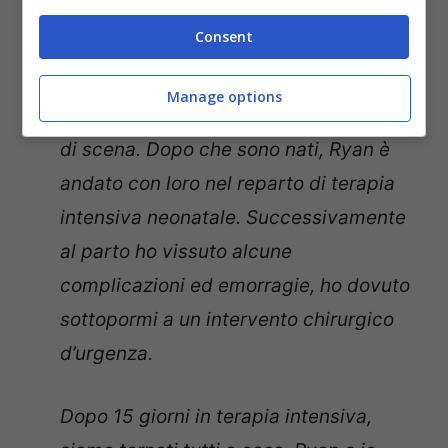
Consent
Non dimenticherò mai il giorno in cui
sono nati.
Come tutte le cose che
Manage options
riguardano i genitori, ci sono stati colpi
di scena. Dopo che sono nati, Ryan è
andato con loro nel reparto di terapia
intensiva neonatale. Successivamente
al parto ho vissuto alcune
complicazioni ed emorragie, ho dovuto
sottopormi a un intervento chirurgico
d’urgenza.
Dopo 15 giorni in terapia intensiva,