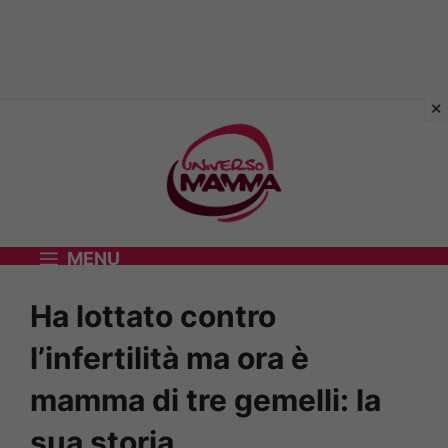
Vai
al
contenuto
MENU
Ha lottato contro
l’infertilità ma ora è
mamma di tre gemelli: la
sua storia