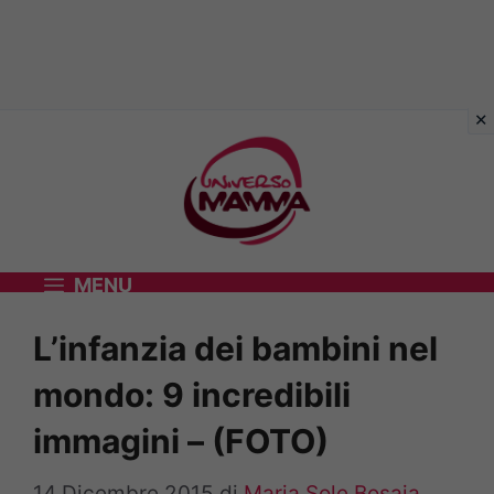
Vai
al
contenuto
MENU
L’infanzia dei bambini nel
mondo: 9 incredibili
immagini – (FOTO)
14 Dicembre 2015
di
Maria Sole Bosaia