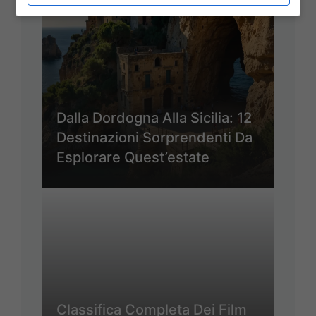
Dalla Dordogna Alla Sicilia: 12
Destinazioni Sorprendenti Da
Esplorare Quest’estate
Classifica Completa Dei Film