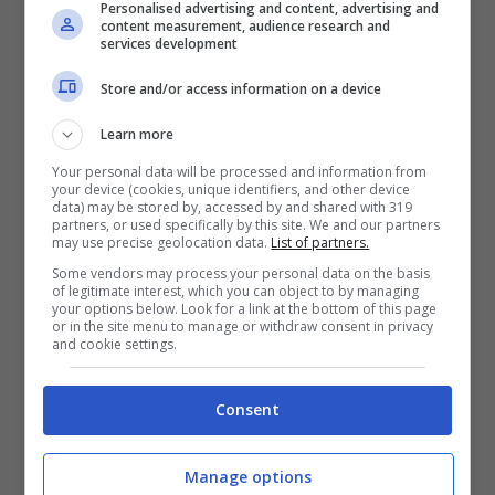
Pagine:
1
2
3
4
5
6
7
8
9
10
Personalised advertising and content, advertising and
content measurement, audience research and
services development
Store and/or access information on a device
Learn more
Your personal data will be processed and information from
your device (cookies, unique identifiers, and other device
data) may be stored by, accessed by and shared with 319
partners, or used specifically by this site. We and our partners
may use precise geolocation data.
List of partners.
Some vendors may process your personal data on the basis
of legitimate interest, which you can object to by managing
your options below. Look for a link at the bottom of this page
or in the site menu to manage or withdraw consent in privacy
and cookie settings.
ULTIMI ARTICOLI
Consent
Manage options