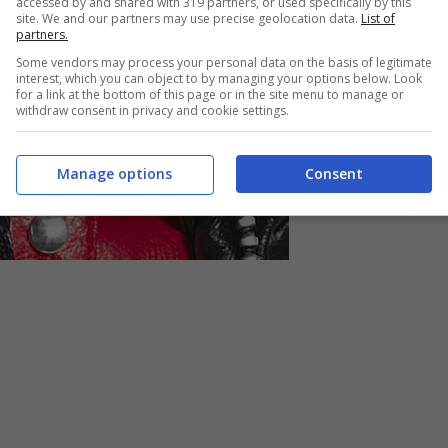
accessed by and shared with 319 partners, or used specifically by this
site. We and our partners may use precise geolocation data.
List of
partners.
Some vendors may process your personal data on the basis of legitimate
interest, which you can object to by managing your options below. Look
for a link at the bottom of this page or in the site menu to manage or
withdraw consent in privacy and cookie settings.
Manage options
Consent