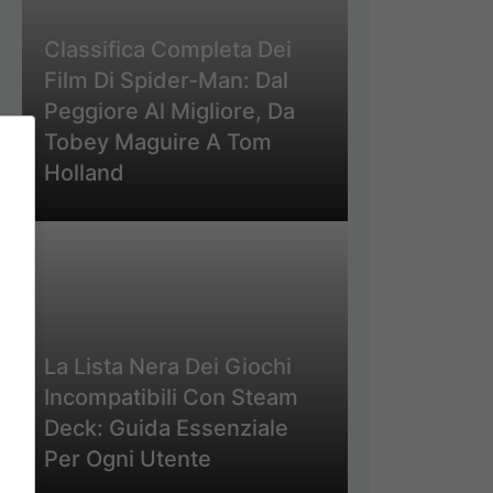
Classifica Completa Dei
Film Di Spider-Man: Dal
Peggiore Al Migliore, Da
Tobey Maguire A Tom
Holland
La Lista Nera Dei Giochi
Incompatibili Con Steam
Deck: Guida Essenziale
Per Ogni Utente