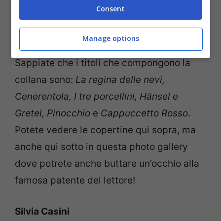
Consent
Care Unimamme, che ne dite, non vi
sembra una bella idea educativa?
Manage options
Sappiate che i titoli che compongono la
collana sono:
La regina delle nevi,
Cenerentola, I tre porcellini, Hänsel e
Gretel, Pinocchio
e
Cappuccetto Rosso
.
Potete vedere le copertine qui sopra, ma
anche qui sotto in questa photo gallery
dove potrete anche buttare un’occhio alla
famosa patente del lettore!
Silvia Casini