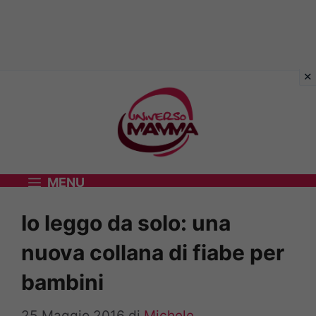
Vai
al
contenuto
MENU
Io leggo da solo: una
nuova collana di fiabe per
bambini
25 Maggio 2016
di
Michele