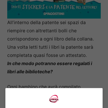
All’interno della patente sei spazi da
riempire con altrettanti bolli che
corrispondono a ogni libro della collana.
Una volta letti tutti i libri la patente sarà
completata quasi fosse un attestato.
In che modo potranno essere regalati i
libri alle biblioteche?
Ogni bambino che avrà compilato
correttamente la patente con sei adesivi
potrà portarla a scuola: ogni classe,