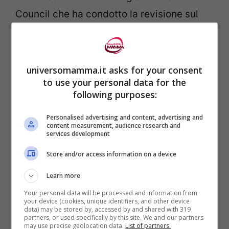
Council che ha condotto la revisione sul
prodotto
in pochi passi si può avere il
controllo del gioco dall’esterno
.
universomamma.it asks for your consent
to use your personal data for the
following purposes:
Personalised advertising and content, advertising and
content measurement, audience research and
services development
Store and/or access information on a device
Learn more
Your personal data will be processed and information from
your device (cookies, unique identifiers, and other device
data) may be stored by, accessed by and shared with 319
Che questi smart toys non siano a prova di
partners, or used specifically by this site. We and our partners
may use precise geolocation data.
List of partners.