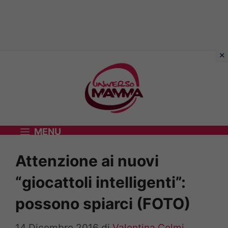
Vai
al
contenuto
MENU
Attenzione ai nuovi
“giocattoli intelligenti”:
possono spiarci (FOTO)
14 Dicembre 2016
di
Valentina Colmi