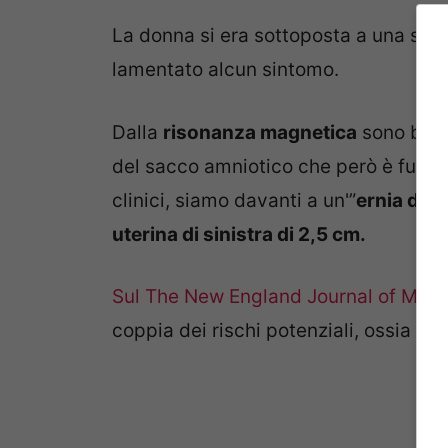
La donna si era sottoposta a una semp
lamentato alcun sintomo.
Dalla
risonanza magnetica
sono ben vi
del sacco amniotico che però è fuorius
clinici, siamo davanti a un'”
ernia del
uterina di sinistra di 2,5 cm.
Sul The New England Journal of Med
coppia dei rischi potenziali, ossia di