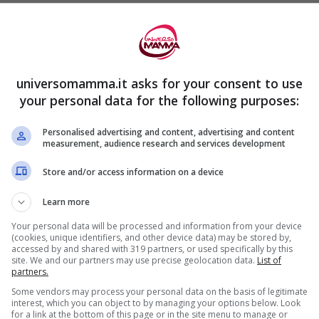
lice ecografia di routine, senza aver prima
universomamma.it asks for your consent to use
sibili i piedini del figlio ancora all’interno
your personal data for the following purposes:
cito per una parte dall’utero: in termini
Personalised advertising and content, advertising and content
 sacco amniotico
” e a una
rottura della parete
measurement, audience research and services development
Store and/or access information on a device
Learn more
ecin
si legge che i medici avevano avvisato la
Your personal data will be processed and information from your device
(cookies, unique identifiers, and other device data) may be stored by,
accessed by and shared with 319 partners, or used specifically by this
site. We and our partners may use precise geolocation data.
List of
partners.
Some vendors may process your personal data on the basis of legitimate
interest, which you can object to by managing your options below. Look
for a link at the bottom of this page or in the site menu to manage or