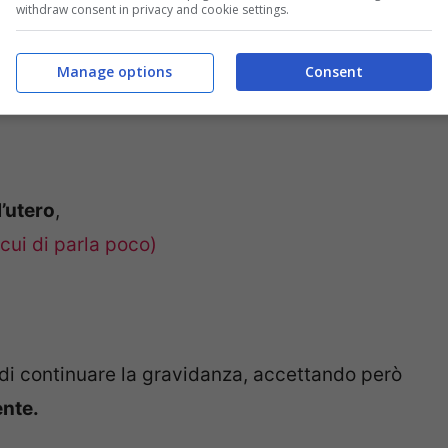
withdraw consent in privacy and cookie settings.
Manage options
Consent
l’utero
,
 cui di parla poco)
 di continuare la gravidanza, accettando però
ente.