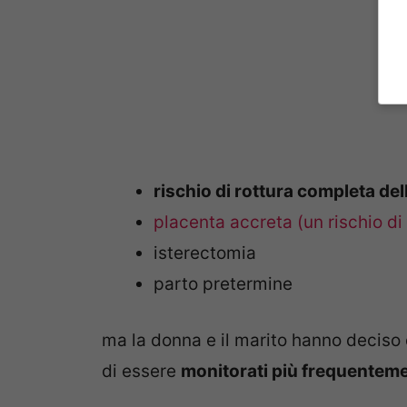
rischio di rottura completa del
placenta accreta (un rischio di
isterectomia
parto pretermine
ma la donna e il marito hanno deciso
di essere
monitorati più frequentem