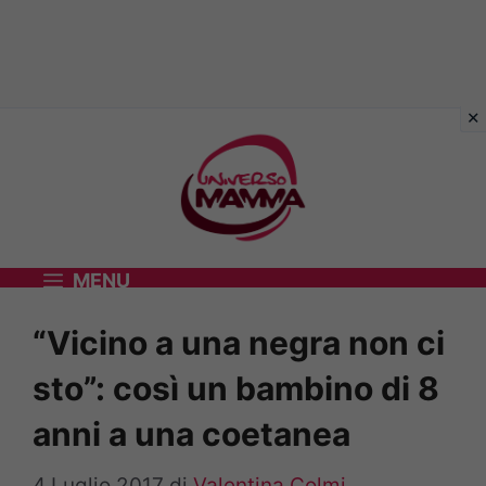
Vai
al
contenuto
MENU
“Vicino a una negra non ci
sto”: così un bambino di 8
anni a una coetanea
4 Luglio 2017
di
Valentina Colmi