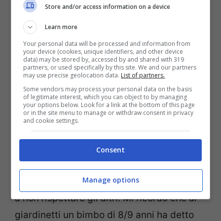
Store and/or access information on a device
mi fa capire come le generazioni future
Learn more
abbiano il vuoto dentro e covino l’odio per
Your personal data will be processed and information from
il prossimo, soprattutto se diverso.
Non me
your device (cookies, unique identifiers, and other device
data) may be stored by, accessed by and shared with 319
la prendo con i bambini ma coi i genitori
partners, or used specifically by this site. We and our partners
may use precise geolocation data.
List of partners.
che invece di insegnare il rispetto
Some vendors may process your personal data on the basis
of legitimate interest, which you can object to by managing
reciproco e l’amore per il prossimo
your options below. Look for a link at the bottom of this page
or in the site menu to manage or withdraw consent in privacy
inculcano l’odio e il razzismo
nelle teste e
and cookie settings.
nei cuori dei propri figli”.
Consent
La signora dice che non se la prende con i
Manage options
bambini, ma con le famiglie che insegnano
a non rispettare gli altri. Mi ricordo che ai
giardinetti un bimbo di 8/9 anni ha detto