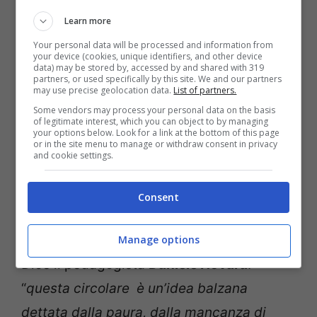
“
Una follia
– dice un padre davanti alla
Learn more
scuola –
sono ragazzini che magari
Your personal data will be processed and information from
devono fare poche centinaia di metri per
your device (cookies, unique identifiers, and other device
data) may be stored by, accessed by and shared with 319
tornare a casa e invece alle 14 dobbiamo
partners, or used specifically by this site. We and our partners
may use precise geolocation data.
List of partners.
venire per farli uscire
, altrimenti la preside
Some vendors may process your personal data on the basis
of legitimate interest, which you can object to by managing
chiama la polizia
“.
your options below. Look for a link at the bottom of this page
or in the site menu to manage or withdraw consent in privacy
and cookie settings.
Sicuramente è un provvedimento che fa
discutere e che di certo non aiuta i ragazzi
Consent
a sviluppare una propria autonomia.
Manage options
Dice il pedagogista
Daniele Novara
:
“
questa circolare è un’idea balzana
dettata dalla paura, dalla mancanza di