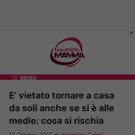
Vai
al
contenuto
MENU
E’ vietato tornare a casa
da soli anche se si è alle
medie: cosa si rischia
12 Ottobre 2017
di
Valentina Colmi