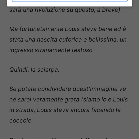
sarà una rivoluzione su questo, a breve).
Ma fortunatamente Louis stava bene ed è
stata una nascita euforica e bellissima, un
ingresso stranamente festoso.
Quindi, la sciarpa.
Se potete condividere quest’immagine ve
ne sarei veramente grata (siamo io e Louis
in strada, Louis stava ancora facendo le
coccole.