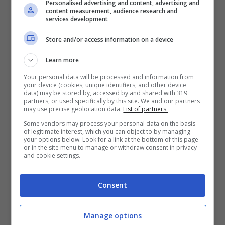
Personalised advertising and content, advertising and
content measurement, audience research and
services development
Store and/or access information on a device
Learn more
Alcuni dei presenti sono venuti poi a
Your personal data will be processed and information from
your device (cookies, unique identifiers, and other device
trovarci in ospedale, una cosa in po’
data) may be stored by, accessed by and shared with 319
partners, or used specifically by this site. We and our partners
confusa. C’era anche una signora del
may use precise geolocation data.
List of partners.
Venezuela che piangeva dalla felicità.
Some vendors may process your personal data on the basis
of legitimate interest, which you can object to by managing
your options below. Look for a link at the bottom of this page
or in the site menu to manage or withdraw consent in privacy
C’è un lungo racconto sull’essere respinti
and cookie settings.
dall’ospedale un’ora prima che Luois
Consent
arrivasse e lo spinoso problema di come le
donne dovrebbero essere trattate durante
Manage options
un travaglio precoce. (Sono certa che ci