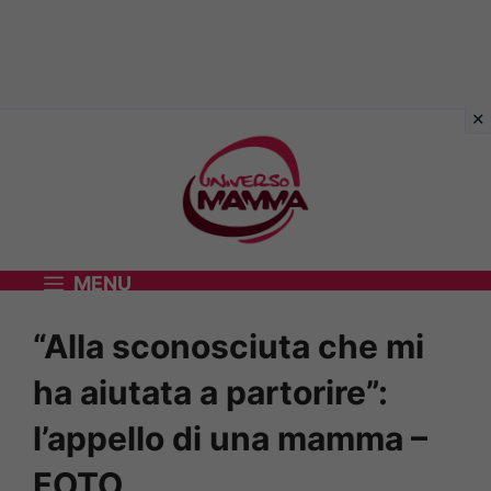
Vai
al
contenuto
MENU
“Alla sconosciuta che mi
ha aiutata a partorire”:
l’appello di una mamma –
FOTO