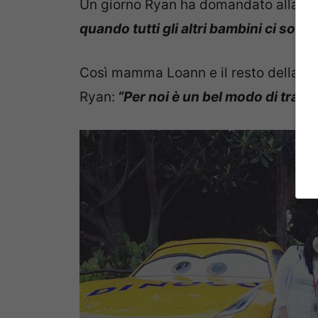
Un giorno Ryan ha domandato alla m
quando tutti gli altri bambini ci sono
Così mamma Loann e il resto della fa
Ryan:
“Per noi è un bel modo di trasco