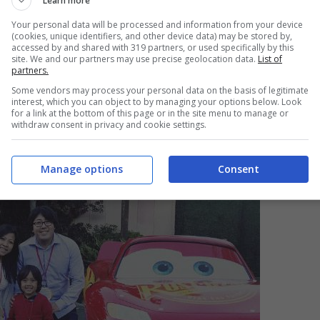
Learn more
amma: “
come mai non sono su Youtube
Your personal data will be processed and information from your device
?
“,
(cookies, unique identifiers, and other device data) may be stored by,
accessed by and shared with 319 partners, or used specifically by this
site. We and our partners may use precise geolocation data.
List of
partners.
miglia hanno deciso di creare un canale per
Some vendors may process your personal data on the basis of legitimate
rrere del tempo insieme, di legare con lui”.
interest, which you can object to by managing your options below. Look
for a link at the bottom of this page or in the site menu to manage or
withdraw consent in privacy and cookie settings.
Manage options
Consent