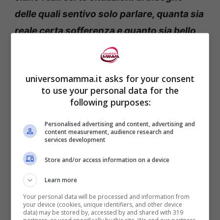
delle quali sentivo solo parlare, quanta sia
reale certa sofferenza e quanto sia bello
aiutare qualcuno.
Io per prima sto bene
quando faccio volontariato e sarebbe bello
universomamma.it asks for your consent
e utile per tutti fare queste esperienze
to use your personal data for the
anche solo per un po’ di temp
o».
following purposes:
Personalised advertising and content, advertising and
Asia non manca di ringraziare anche i suoi
content measurement, audience research and
services development
maestri del comitato della Croce Rossa.
Store and/or access information on a device
“
Hanno fatto un bel lavoro, se venerdì sono
riuscita a intervenire è anche grazie a
Learn more
loro”
. Ora la ragazza lancia un appello:
“Mi
Your personal data will be processed and information from
your device (cookies, unique identifiers, and other device
piacerebbe incontrare quella donna per
data) may be stored by, accessed by and shared with 319