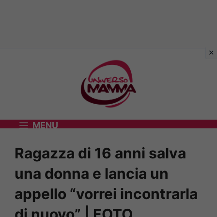
Vai
al
contenuto
MENU
Ragazza di 16 anni salva
una donna e lancia un
appello “vorrei incontrarla
di nuovo” | FOTO