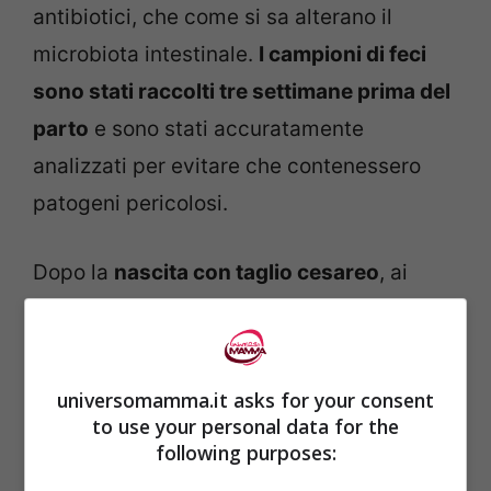
antibiotici, che come si sa alterano il
microbiota intestinale.
I campioni di feci
sono stati raccolti tre settimane prima del
parto
e sono stati accuratamente
analizzati per evitare che contenessero
patogeni pericolosi.
Dopo la
nascita con taglio cesareo
, ai
bebè è stato somministrato del
latte in
biberon nel quale erano state diluite le feci
materne
raccolte. Il latte con le feci è stato
universomamma.it asks for your consent
dato ai neonati per alcuni giorni.
to use your personal data for the
following purposes: