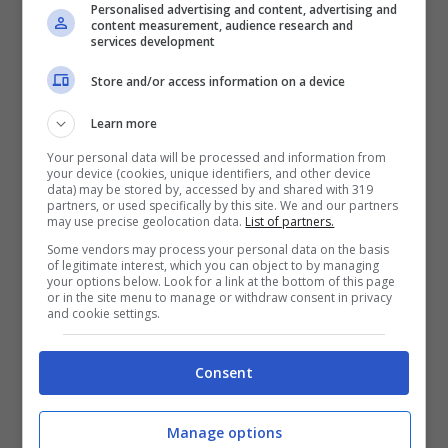
Personalised advertising and content, advertising and
content measurement, audience research and
services development
Store and/or access information on a device
Learn more
Your personal data will be processed and information from
your device (cookies, unique identifiers, and other device
data) may be stored by, accessed by and shared with 319
partners, or used specifically by this site. We and our partners
may use precise geolocation data.
List of partners.
Some vendors may process your personal data on the basis
LEGGI ANCHE:
SALUTE DEL NEONATO: LE
of legitimate interest, which you can object to by managing
your options below. Look for a link at the bottom of this page
VISITE MEDICHE DI ROUTINE
or in the site menu to manage or withdraw consent in privacy
and cookie settings.
Consent
Manage options