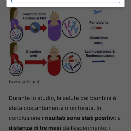
(www.cell.com)
Durante lo studio, la salute dei bambini è
stata costantemente monitorata. In
conclusione i
risultati sono stati positivi
: a
distanza di tre mesi
dall’esperimento, i