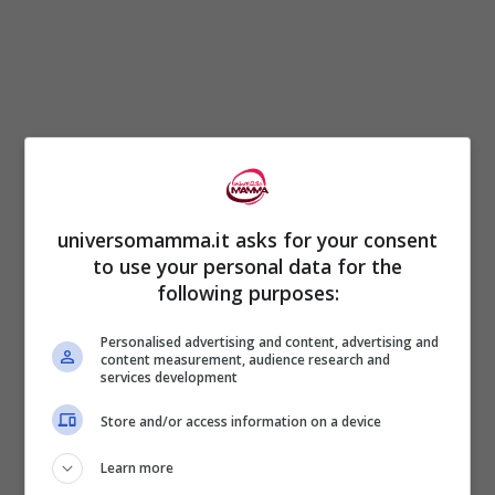
Per voi ancora una giornata splendente. Se
il lavoro vi richiederà qualche sforzo in più,
universomamma.it asks for your consent
sarà l’amore e l’intesa con il partner a
to use your personal data for the
ripagare ogni stanchezza, tensione o
following purposes:
delusione. L’armonia sentimentale
Personalised advertising and content, advertising and
content measurement, audience research and
migliorerà l’umore di tutta la famiglia e
services development
anche dai figli potreste ricevere delle belle
Store and/or access information on a device
sorprese inaspettate.
Learn more