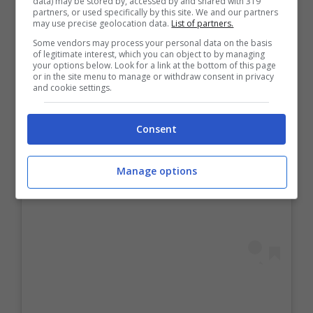
data) may be stored by, accessed by and shared with 319
partners, or used specifically by this site. We and our partners
may use precise geolocation data.
List of partners.
Some vendors may process your personal data on the basis
of legitimate interest, which you can object to by managing
your options below. Look for a link at the bottom of this page
or in the site menu to manage or withdraw consent in privacy
Visualizza questo post su Instagram
and cookie settings.
Consent
Manage options