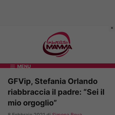
Vai
al
contenuto
MENU
GFVip, Stefania Orlando
riabbraccia il padre: “Sei il
mio orgoglio”
8 Febbraio 2021
di
Simona Bova