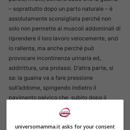
– soprattutto dopo un parto naturale – è
assolutamente sconsigliata perché non
solo non permette ai muscoli addominali di
riprendere il loro lavoro velocemente, anzi
lo rallenta, ma anche perché può
provocare incontinenza urinaria ed,
addirittura, una prolassi. D’altra parte, si
sa: la guaina va a fare pressione
sull’addome, spingendo indietro il
pavimento pelvico che, subito dopo il
parto, è particolarmente debole.
universomamma.it asks for your consent