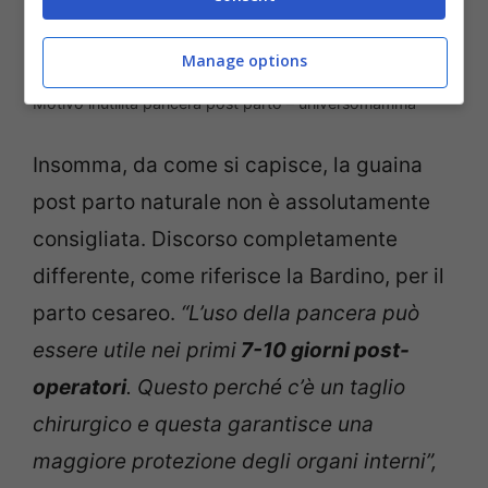
Manage options
Motivo inutilità pancera post parto – universomamma
Insomma, da come si capisce, la guaina
post parto naturale non è assolutamente
consigliata. Discorso completamente
differente, come riferisce la Bardino, per il
parto cesareo.
“L’uso della pancera può
essere utile nei primi
7-10 giorni post-
operatori
. Questo perché c’è un taglio
chirurgico e questa garantisce una
maggiore protezione degli organi interni”,