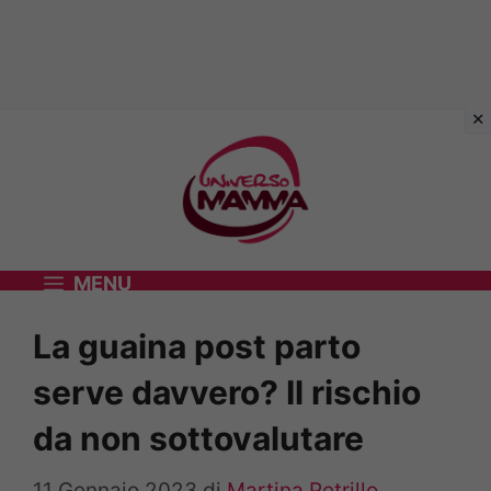
Vai
al
contenuto
MENU
La guaina post parto
serve davvero? Il rischio
da non sottovalutare
11 Gennaio 2023
di
Martina Petrillo